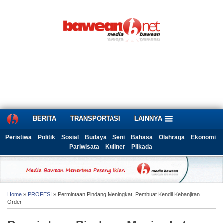
BERITA
TRANSPORTASI
LAINNYA
Peristiwa
Politik
Sosial
Budaya
Seni
Bahasa
Olahraga
Ekonomi
Pariwisata
Kuliner
Pilkada
Home
»
PROFESI
» Permintaan Pindang Meningkat, Pembuat Kendil Kebanjiran
Order