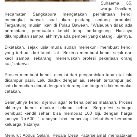
Suhaema, 65,
warga Disallam,
Kecamatan Sangkapura mengatakan permintaan kendil
meningkat banyak saat ikan pindang sedang produksi.
Tergantung musim ikan di Pulau Bawean. “Walaupun tidak ada
permintaan, pembuatan kendil tetap berlangsung. Hasilnya
dikumpulkan sampai akhirnya ada pembeli yang datang,” ujarnya.
Dikatakan, sejak usia muda sudah menekuni membuat kendil
yang terbuat dari tanah liat. “Bekerja membuat kendil sejak dari
kecil sampai sekarang, meneruskan profesi pekerjaan orang
tua,”katanya.
Proses membuat kendil, dimulai dari pengambilan tanah liat lalu
dicampur pasir. Lalu diaduk dengan air, setelah tercampur jadi
satu kemudian dibuat dengan keterampilan tangan tidak memakai
cetakan.
Selanjutnya kendil dijemur agar terkena panas matahari. Proses
akhirnya kendil dibakar selama sehari. Berprofesi sebagai
pembuat kendil sehari bisa membuat 100 biji, dengan harga
jualnya Rp.600. “Lumayan bisa mencukupi kebutuhan bersama
keluarga,”katanya.
Menurut Abdus Salam, Kepala Desa Patarselamat mengatakan