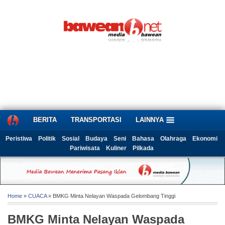
BERITA
TRANSPORTASI
LAINNYA
Peristiwa
Politik
Sosial
Budaya
Seni
Bahasa
Olahraga
Ekonomi
Pariwisata
Kuliner
Pilkada
Home
»
CUACA
» BMKG Minta Nelayan Waspada Gelombang Tinggi
BMKG Minta Nelayan Waspada