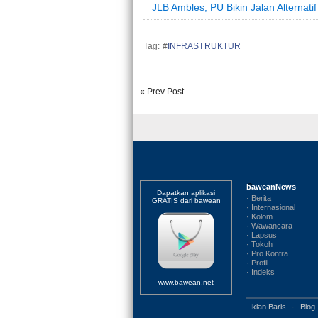
JLB Ambles, PU Bikin Jalan Alternatif
Tag: #
INFRASTRUKTUR
« Prev Post
baweanNews
Dapatkan aplikasi
· Berita
GRATIS dari bawean
· Internasional
· Kolom
· Wawancara
· Lapsus
· Tokoh
· Pro Kontra
· Profil
· Indeks
www.bawean.net
Iklan Baris
·
Blog