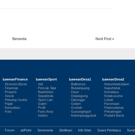
Beranda
Next Post »
baweanFinance
baweanSport
baweanDesa1
baweanDesa2
· Ekonomi Bisnis
· Voli
· Balikterus
· Kebuntelukdalam
· Finansial
· Pencak Silat
· Bululanjuang
· Kapuhteluk
· Properti
· Badminton
· Daun
· Komalasa
· Sosok
· Sepakbola
· Dejatagung
· Kotakusuma
· Peluang Usaha
· Sport Lain
· Diponggo
· Lebak
· Pajak
· Galeri
· Gelam
· Paromaan
· Konsultasi
· Profil
· Grehek
· Patarselamat
· Foto
· Fans Area
· Gunungteguh
· Pekalongan
· Indeks
· Kelompanggubuk
· Pudakit Barat
·
Forum
·
adPoint
·
Seremonia
·
Sindikasi
·
Info Iklan
·
Suara Pembaca
·
Surat