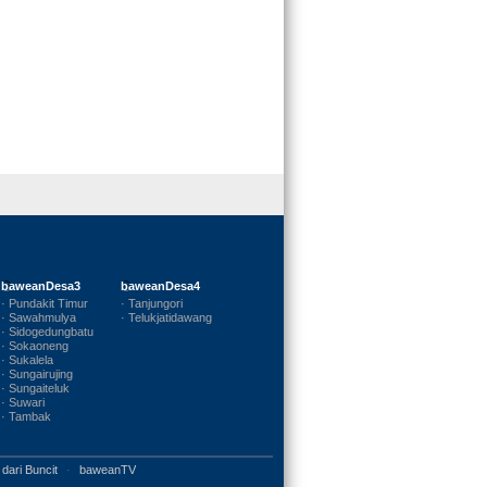
baweanDesa3
baweanDesa4
· Pundakit Timur
· Tanjungori
· Sawahmulya
· Telukjatidawang
· Sidogedungbatu
· Sokaoneng
· Sukalela
· Sungairujing
· Sungaiteluk
· Suwari
· Tambak
 dari Buncit
·
baweanTV