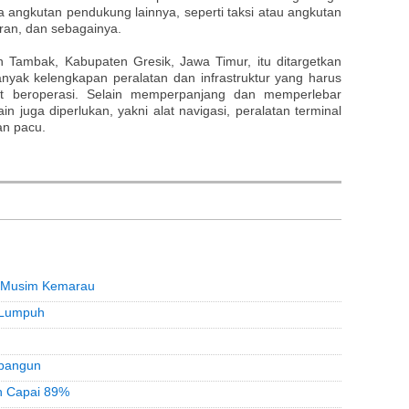
da angkutan pendukung lainnya, seperti taksi atau angkutan
oran, dan sebagainya.
 Tambak, Kabupaten Gresik, Jawa Timur, itu ditargetkan
nyak kelengkapan peralatan dan infrastruktur yang harus
ut beroperasi. Selain memperpanjang dan memperlebar
ain juga diperlukan, yakni alat navigasi, peralatan terminal
an pacu.
t Musim Kemarau
 Lumpuh
ibangun
n Capai 89%