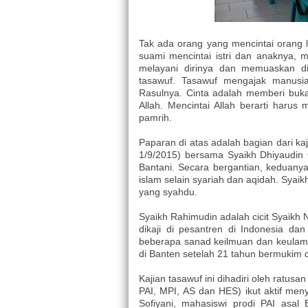
Tak ada orang yang mencintai orang la
suami mencintai istri dan anaknya, 
melayani dirinya dan memuaskan dir
tasawuf. Tasawuf mengajak manusia
Rasulnya. Cinta adalah memberi bu
Allah. Mencintai Allah berarti har
pamrih.
Paparan di atas adalah bagian dari ka
1/9/2015) bersama Syaikh Dhiyaudin
Bantani. Secara bergantian, keduanya
islam selain syariah dan aqidah. Syai
yang syahdu.
Syaikh Rahimudin adalah cicit Syaikh
dikaji di pesantren di Indonesia d
beberapa sanad keilmuan dan keulama
di Banten setelah 21 tahun bermukim d
Kajian tasawuf ini dihadiri oleh ratus
PAI, MPI, AS dan HES) ikut aktif men
Sofiyani, mahasiswi prodi PAI asal