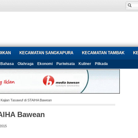
DIKAN
KECAMATAN SANGKAPURA
KECAMATAN TAMBAK
K
Bahasa
Olahraga
Ekonomi
Pariwisata
Kuliner
Pilkada
 Kajian Tasawuf di STAIHA Bawean
TAIHA Bawean
 2015