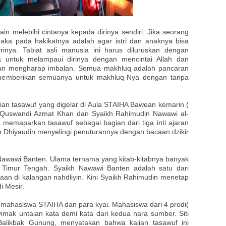
in melebihi cintanya kepada dirinya sendiri. Jika seorang
maka pada hakikatnya adalah agar istri dan anaknya bisa
inya. Tabiat asli manusia ini harus diluruskan dengan
 untuk melampaui dirinya dengan mencintai Allah dan
kan mengharap imbalan. Semua makhluq adalah pancaran
us memberikan semuanya untuk makhluq-Nya dengan tanpa
jian tasawuf yang digelar di Aula STAIHA Bawean kemarin (
 Quswandi Azmat Khan dan Syaikh Rahimudin Nawawi al-
 memaparkan tasawuf sebagai bagian dari tiga inti ajaran
kh Dhiyaudin menyelingi penuturannya dengan bacaan dzikir
 Nawawi Banten. Ulama ternama yang kitab-kitabnya banyak
an Timur Tengah. Syaikh Nawawi Banten adalah satu dari
an di kalangan nahdliyin. Kini Syaikh Rahimudin menetap
i Mesir.
an mahasiswa STAIHA dan para kyai. Mahasiswa dari 4 prodi(
yimak untaian kata demi kata dari kedua nara sumber. Siti
 Balikbak Gunung, menyatakan bahwa kajian tasawuf ini