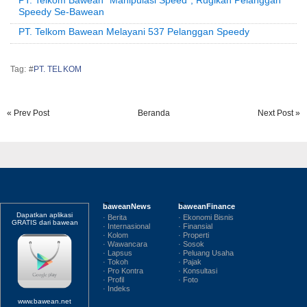
Speedy Se-Bawean
PT. Telkom Bawean Melayani 537 Pelanggan Speedy
Tag: #
PT. TELKOM
« Prev Post
Beranda
Next Post »
baweanNews
baweanFinance
Dapatkan aplikasi
· Berita
· Ekonomi Bisnis
GRATIS dari bawean
· Internasional
· Finansial
· Kolom
· Properti
· Wawancara
· Sosok
· Lapsus
· Peluang Usaha
· Tokoh
· Pajak
· Pro Kontra
· Konsultasi
· Profil
· Foto
· Indeks
www.bawean.net