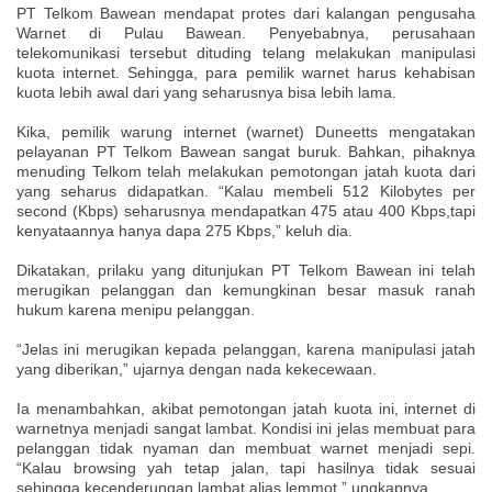
PT Telkom Bawean mendapat protes dari kalangan pengusaha
Warnet di Pulau Bawean. Penyebabnya, perusahaan
telekomunikasi tersebut dituding telang melakukan manipulasi
kuota internet. Sehingga, para pemilik warnet harus kehabisan
kuota lebih awal dari yang seharusnya bisa lebih lama.
Kika, pemilik warung internet (warnet) Duneetts mengatakan
pelayanan PT Telkom Bawean sangat buruk. Bahkan, pihaknya
menuding Telkom telah melakukan pemotongan jatah kuota dari
yang seharus didapatkan. “Kalau membeli 512 Kilobytes per
second (Kbps) seharusnya mendapatkan 475 atau 400 Kbps,tapi
kenyataannya hanya dapa 275 Kbps,” keluh dia.
Dikatakan, prilaku yang ditunjukan PT Telkom Bawean ini telah
merugikan pelanggan dan kemungkinan besar masuk ranah
hukum karena menipu pelanggan.
“Jelas ini merugikan kepada pelanggan, karena manipulasi jatah
yang diberikan,” ujarnya dengan nada kekecewaan.
Ia menambahkan, akibat pemotongan jatah kuota ini, internet di
warnetnya menjadi sangat lambat. Kondisi ini jelas membuat para
pelanggan tidak nyaman dan membuat warnet menjadi sepi.
“Kalau browsing yah tetap jalan, tapi hasilnya tidak sesuai
sehingga kecenderungan lambat alias lemmot,” ungkapnya.