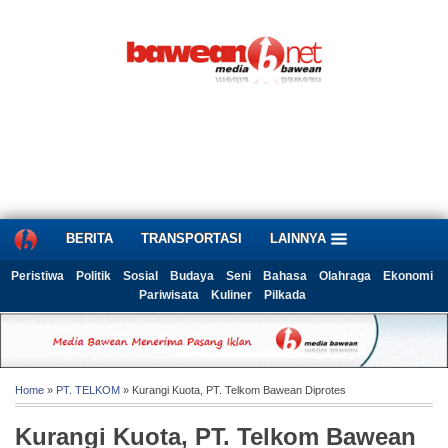
BERITA
TRANSPORTASI
LAINNYA
Peristiwa
Politik
Sosial
Budaya
Seni
Bahasa
Olahraga
Ekonomi
Pariwisata
Kuliner
Pilkada
Home
»
PT. TELKOM
» Kurangi Kuota, PT. Telkom Bawean Diprotes
Kurangi Kuota, PT. Telkom Bawean