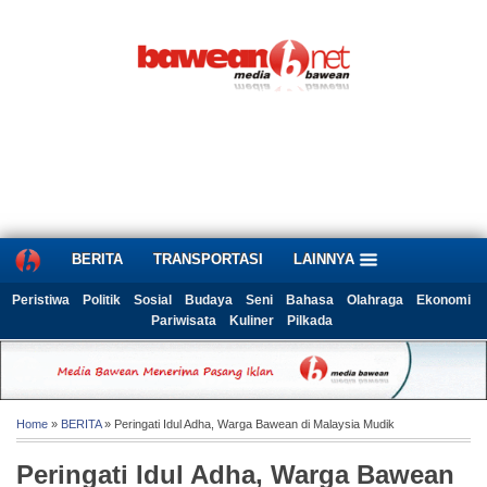
BERITA
TRANSPORTASI
LAINNYA
Peristiwa
Politik
Sosial
Budaya
Seni
Bahasa
Olahraga
Ekonomi
Pariwisata
Kuliner
Pilkada
Home
»
BERITA
» Peringati Idul Adha, Warga Bawean di Malaysia Mudik
Peringati Idul Adha, Warga Bawean