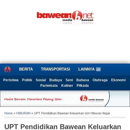
BERITA
TRANSPORTASI
LAINNYA
Peristiwa
Politik
Sosial
Budaya
Seni
Bahasa
Olahraga
Ekonomi
Pariwisata
Kuliner
Pilkada
Home
»
HIBURAN
» UPT Pendidikan Bawean Keluarkan Izin Hiburan Ilegal
UPT Pendidikan Bawean Keluarkan