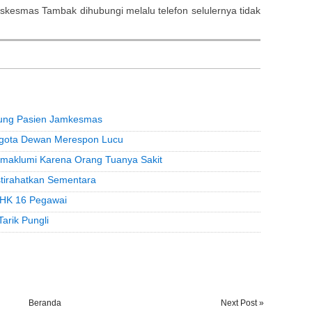
uskesmas Tambak dihubungi melalu telefon selulernya tidak
ung Pasien Jamkesmas
Anggota Dewan Merespon Lucu
maklumi Karena Orang Tuanya Sakit
stirahatkan Sementara
PHK 16 Pegawai
arik Pungli
Beranda
Next Post »