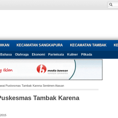
DIKAN
KECAMATAN SANGKAPURA
KECAMATAN TAMBAK
K
Bahasa
Olahraga
Ekonomi
Pariwisata
Kuliner
Pilkada
wai Puskesmas Tambak Karena Sentimen Atasan
Puskesmas Tambak Karena
 2015