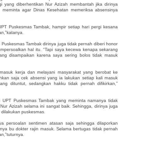
gi yang diberhentikan Nur Azizah membantah jika dirinya
ya meminta agar Dinas Kesehatan memeriksa absensinya
 UPT Puskesmas Tambak, hampir setiap hari pergi kesana
n,”katanya.
i Puskesmas Tambak dirinya juga tidak pernah diberi honor
empersoalkan hal itu. “Tapi saya kecewa kenapa sekarang
ang disampaikan karena saya sering bolos tidak masuk
lu masuk kerja dan melayani masyarakat yang berobat ke
hkan saja cek absensi yang ia lakukan setiap kali masuk
ang dituntut, sedangkan hakku tidak pernah difikirkan,”
 di UPT Puskesmas Tambak yang meminta namanya tidak
 Nur Azizah selama ini sangat baik. Sehingga, dirinya juga
dilakukan puskesmas.
nya persoalan sentimen atasan saja sehingga dilaporkan
nnya bu dokter rajin masuk. Selama bertugas tidak pernah
an,”tuturnya.