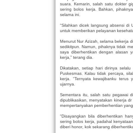
suara. Kemarin, salah satu dokter gi
sering bolos kerja. Bahkan, pihakn
selama ini.
“Silahkan dicek langsung absensi di
untuk memberikan pelayanan kesehata
Menurut Nur Azizah, selama bekerja d
sedikitpun. Namun, pihaknya tidak m
saya diberhentikan dengan alasan y
kerja,” terang dia.
Dikatakan, setiap hari dirinya sela
Puskesmas. Kalau tidak percaya, sila
kerja. “Ternyata kewajibanku terus y
ujarnya.
Sementara itu, salah satu pegawai
dipublikasikan, menyatakan kinerja dr
mempertanyakan pemberhentian yang 
“Disayangkan bila diberhentikan ha
sering bolos kerja, padahal kenyataa
diberi honor, kok sekarang diberhentik