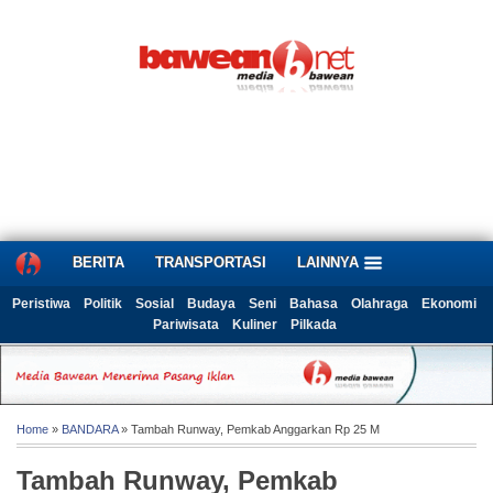
BERITA
TRANSPORTASI
LAINNYA
Peristiwa
Politik
Sosial
Budaya
Seni
Bahasa
Olahraga
Ekonomi
Pariwisata
Kuliner
Pilkada
Home
»
BANDARA
» Tambah Runway, Pemkab Anggarkan Rp 25 M
Tambah Runway, Pemkab