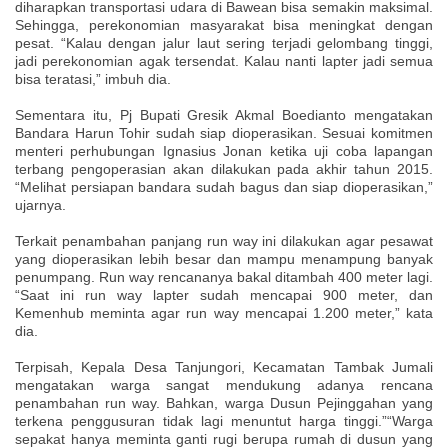
diharapkan transportasi udara di Bawean bisa semakin maksimal.
Sehingga, perekonomian masyarakat bisa meningkat dengan
pesat. “Kalau dengan jalur laut sering terjadi gelombang tinggi,
jadi perekonomian agak tersendat. Kalau nanti lapter jadi semua
bisa teratasi,” imbuh dia.
Sementara itu, Pj Bupati Gresik Akmal Boedianto mengatakan
Bandara Harun Tohir sudah siap dioperasikan. Sesuai komitmen
menteri perhubungan Ignasius Jonan ketika uji coba lapangan
terbang pengoperasian akan dilakukan pada akhir tahun 2015.
“Melihat persiapan bandara sudah bagus dan siap dioperasikan,”
ujarnya.
Terkait penambahan panjang run way ini dilakukan agar pesawat
yang dioperasikan lebih besar dan mampu menampung banyak
penumpang. Run way rencananya bakal ditambah 400 meter lagi.
“Saat ini run way lapter sudah mencapai 900 meter, dan
Kemenhub meminta agar run way mencapai 1.200 meter,” kata
dia.
Terpisah, Kepala Desa Tanjungori, Kecamatan Tambak Jumali
mengatakan warga sangat mendukung adanya rencana
penambahan run way. Bahkan, warga Dusun Pejinggahan yang
terkena penggusuran tidak lagi menuntut harga tinggi.”“Warga
sepakat hanya meminta ganti rugi berupa rumah di dusun yang