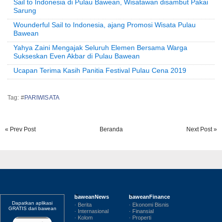
Sail to Indonesia di Pulau Bawean, Wisatawan disambut Pakai
Sarung
Wounderful Sail to Indonesia, ajang Promosi Wisata Pulau
Bawean
Yahya Zaini Mengajak Seluruh Elemen Bersama Warga
Sukseskan Even Akbar di Pulau Bawean
Ucapan Terima Kasih Panitia Festival Pulau Cena 2019
Tag: #
PARIWISATA
« Prev Post
Beranda
Next Post »
baweanNews
baweanFinance
Dapatkan aplikasi
· Berita
· Ekonomi Bisnis
GRATIS dari bawean
· Internasional
· Finansial
· Kolom
· Properti