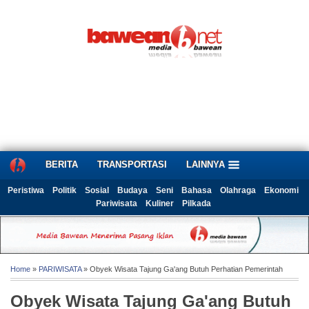
BERITA
TRANSPORTASI
LAINNYA
Peristiwa
Politik
Sosial
Budaya
Seni
Bahasa
Olahraga
Ekonomi
Pariwisata
Kuliner
Pilkada
Home
»
PARIWISATA
» Obyek Wisata Tajung Ga'ang Butuh Perhatian Pemerintah
Obyek Wisata Tajung Ga'ang Butuh