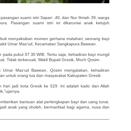
pasangan suami istri Sapari ,40, dan Nur Ilmiah 39, warga
a. Pasangan suami istri ini dikaruniai anak ketujuh
ibuk menyaksikan momen gerhana matahari, seorang bayi
 sakit Umar Mas’ud, Kecamatan Sangkapura Bawean.
hir pada pukul 07.30 WIB. Tentu saja, kehadiran bayi mungil
at. Tidak terkecuali, Wakil Bupati Gresik, Moch Qosim.
t Umar Mas’ud Bawean, Qosim mengatakan, kehadiran
an untuk orang tua dan masyarakat Kabupaten Gresik.
 hari jadi kota Gresik ke 529. Ini adalah kado dari Allah
k,”ujarnya.
berikan bantuan alat perlengkapan bayi dan uang tunai.
jadi anak yang sholeh, bermanfaat bagi agama, nusa dan