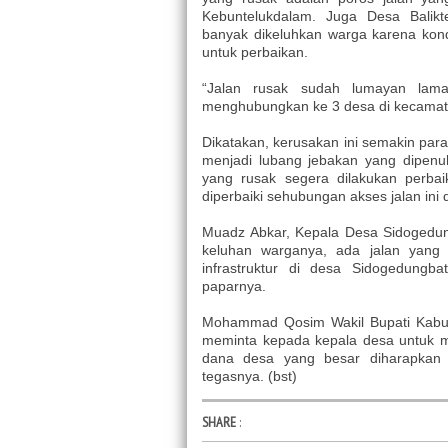
Kebuntelukdalam. Juga Desa Balik
banyak dikeluhkan warga karena kon
untuk perbaikan.
“Jalan rusak sudah lumayan lama
menghubungkan ke 3 desa di kecamat
Dikatakan, kerusakan ini semakin pa
menjadi lubang jebakan yang dipenuh
yang rusak segera dilakukan perba
diperbaiki sehubungan akses jalan ini
Muadz Abkar, Kepala Desa Sidogedun
keluhan warganya, ada jalan yang 
infrastruktur di desa Sidogedungba
paparnya.
Mohammad Qosim Wakil Bupati Kabup
meminta kepada kepala desa untuk mem
dana desa yang besar diharapkan se
tegasnya. (bst)
SHARE
: