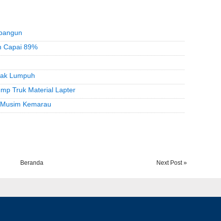
ibangun
n Capai 89%
bak Lumpuh
mp Truk Material Lapter
t Musim Kemarau
Beranda
Next Post »