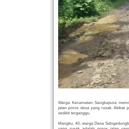
Warga Kecamatan Sangkapura memin
jalan poros desa yang rusak. Akibat j
sedikit terganggu.
Mangku, 40, warga Desa Sidogedungb
yang rusak adalah poros jalan y