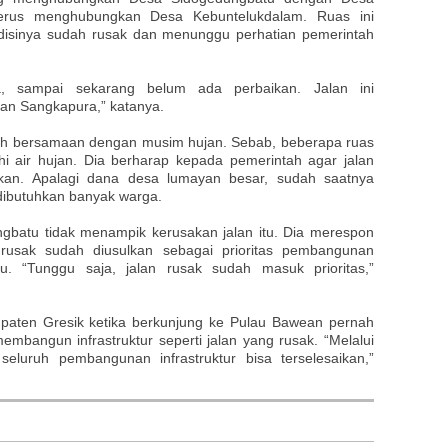
terus menghubungkan Desa Kebuntelukdalam. Ruas ini
disinya sudah rusak dan menunggu perhatian pemerintah
, sampai sekarang belum ada perbaikan. Jalan ini
an Sangkapura,” katanya.
rah bersamaan dengan musim hujan. Sebab, beberapa ruas
i air hujan. Dia berharap kepada pemerintah agar jalan
ikan. Apalagi dana desa lumayan besar, sudah saatnya
 dibutuhkan banyak warga.
gbatu tidak menampik kerusakan jalan itu. Dia merespon
rusak sudah diusulkan sebagai prioritas pembangunan
tu. “Tunggu saja, jalan rusak sudah masuk prioritas,”
aten Gresik ketika berkunjung ke Pulau Bawean pernah
bangun infrastruktur seperti jalan yang rusak. “Melalui
luruh pembangunan infrastruktur bisa terselesaikan,”