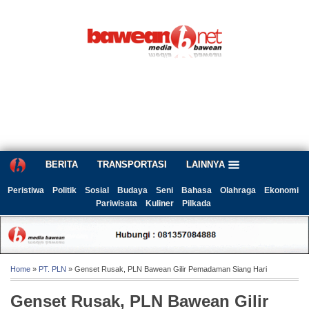
BERITA
TRANSPORTASI
LAINNYA
Peristiwa
Politik
Sosial
Budaya
Seni
Bahasa
Olahraga
Ekonomi
Pariwisata
Kuliner
Pilkada
Home
»
PT. PLN
» Genset Rusak, PLN Bawean Gilir Pemadaman Siang Hari
Genset Rusak, PLN Bawean Gilir