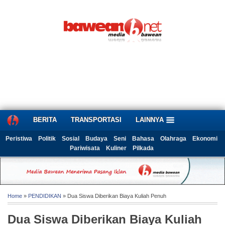
BERITA
TRANSPORTASI
LAINNYA
Peristiwa
Politik
Sosial
Budaya
Seni
Bahasa
Olahraga
Ekonomi
Pariwisata
Kuliner
Pilkada
Home
»
PENDIDIKAN
» Dua Siswa Diberikan Biaya Kuliah Penuh
Dua Siswa Diberikan Biaya Kuliah