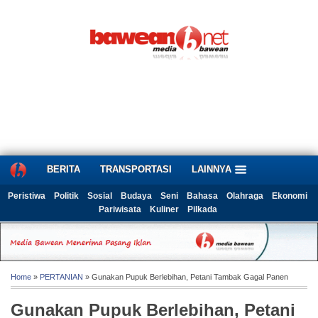
BERITA
TRANSPORTASI
LAINNYA
Peristiwa
Politik
Sosial
Budaya
Seni
Bahasa
Olahraga
Ekonomi
Pariwisata
Kuliner
Pilkada
Home
»
PERTANIAN
» Gunakan Pupuk Berlebihan, Petani Tambak Gagal Panen
Gunakan Pupuk Berlebihan, Petani