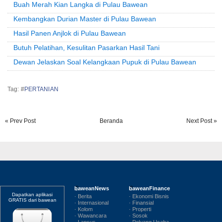
Buah Merah Kian Langka di Pulau Bawean
Kembangkan Durian Master di Pulau Bawean
Hasil Panen Anjlok di Pulau Bawean
Butuh Pelatihan, Kesulitan Pasarkan Hasil Tani
Dewan Jelaskan Soal Kelangkaan Pupuk di Pulau Bawean
Tag: #
PERTANIAN
« Prev Post
Beranda
Next Post »
baweanNews
baweanFinance
Dapatkan aplikasi
· Berita
· Ekonomi Bisnis
GRATIS dari bawean
· Internasional
· Finansial
· Kolom
· Properti
· Wawancara
· Sosok