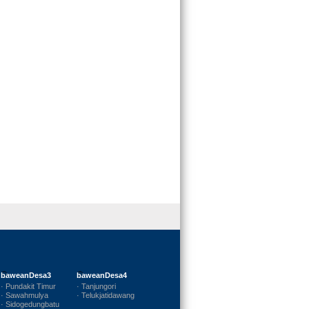
baweanDesa3
baweanDesa4
· Pundakit Timur
· Tanjungori
· Sawahmulya
· Telukjatidawang
· Sidogedungbatu