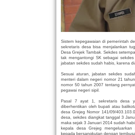
Sistem kepegawaian di pemerintah de
sekretaris desa bisa menjalankan tug
Desa Grejek Tambak. Sekdes setempat 
tak mengantongi SK sebagai sekdes 
jabatan sekdes sudah habis, karena d
Sesuai aturan, jabatan sekdes suda
menteri dalam negeri nomor 21 tahun
nomor 50 tahun 2007 tentang pernyat
pegawai negeri sipil.
Pasal 7 ayat 1, sekretaris desa 
diberhentikan oleh bupati atau balik
desa Grejeg Nomor 141/09/403.103.0
desa, sekdes diangkat tanggal 3 Jan
maka sejak 3 Januari 2014 sudah habis
kepala desa Grejeg mengeluarkan 
kepada bersangkutan dengan tembusa