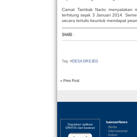
Camat Tambak Narto menyatakan ma
terhitung sejak 3 Januari 2014. Sem
secara tertulis keuntuk mendapat pean
SHARE
:
Tag: #
DESA GREJEG
« Prev Post
baweanNews
Dapatkan aplikasi
· Berita
GRATIS dari bawean
· Internasional
· Kolom