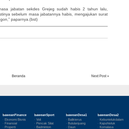
sa jabatan sekdes Grejeg sudah habis 2 tahun lalu,
estinya sebelum masa jabatannya habis, mengajukan surat
gon,” paparnya.(bst)
Beranda
Next Post »
baweanFinance
baweanSport
baweanDesa1
baweanDesa2
· Ekonomi Bisnis
· Voli
· Balikterus
· Kebuntelukdalam
· Finansial
· Pencak Silat
· Bululanjuang
· Kapuhteluk
· Properti
· Badminton
· Daun
· Komalasa