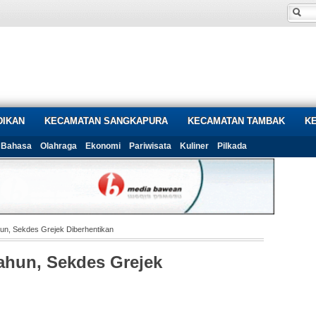
DIKAN
KECAMATAN SANGKAPURA
KECAMATAN TAMBAK
K
Bahasa
Olahraga
Ekonomi
Pariwisata
Kuliner
Pilkada
un, Sekdes Grejek Diberhentikan
ahun, Sekdes Grejek