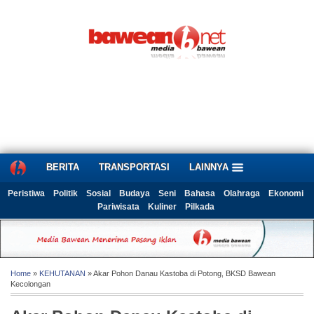
BERITA
TRANSPORTASI
LAINNYA
Peristiwa
Politik
Sosial
Budaya
Seni
Bahasa
Olahraga
Ekonomi
Pariwisata
Kuliner
Pilkada
Home
»
KEHUTANAN
» Akar Pohon Danau Kastoba di Potong, BKSD Bawean
Kecolongan