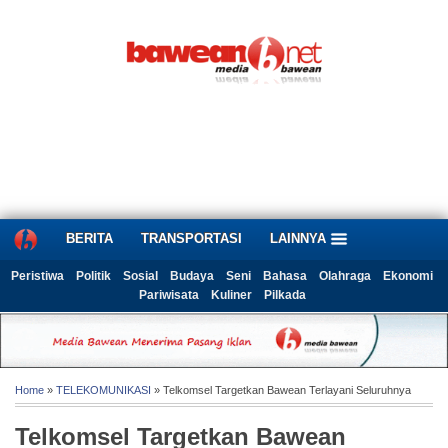
BERITA
TRANSPORTASI
LAINNYA
Peristiwa
Politik
Sosial
Budaya
Seni
Bahasa
Olahraga
Ekonomi
Pariwisata
Kuliner
Pilkada
Home
»
TELEKOMUNIKASI
» Telkomsel Targetkan Bawean Terlayani Seluruhnya
Telkomsel Targetkan Bawean