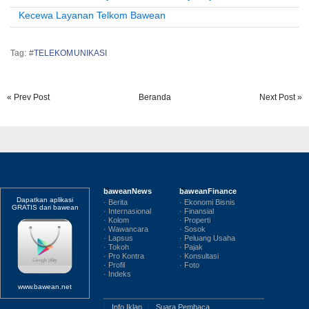
Kecewa Layanan Telkom Bawean
Tag: #
TELEKOMUNIKASI
« Prev Post
Beranda
Next Post »
baweanNews
baweanFinance
Dapatkan aplikasi
· Berita
· Ekonomi Bisnis
GRATIS dari bawean
· Internasional
· Finansial
· Kolom
· Properti
· Wawancara
· Sosok
· Lapsus
· Peluang Usaha
· Tokoh
· Pajak
· Pro Kontra
· Konsultasi
· Profil
· Foto
· Indeks
www.bawean.net
·
Info Iklan
·
Suara Pembaca