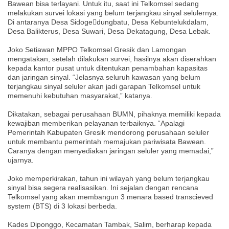
Bawean bisa terlayani. Untuk itu, saat ini Telkomsel sedang
melakukan survei lokasi yang belum terjangkau sinyal selulernya.
Di antaranya Desa Sidoge￾dungbatu, Desa Kebuntelukdalam,
Desa Balikterus, Desa Suwari, Desa Dekatagung, Desa Lebak.
Joko Setiawan MPPO Telkomsel Gresik dan Lamongan
mengatakan, setelah dilakukan survei, hasilnya akan diserahkan
kepada kantor pusat untuk ditentukan penambahan kapasitas
dan jaringan sinyal. “Jelasnya seluruh kawasan yang belum
terjangkau sinyal seluler akan jadi garapan Telkomsel untuk
memenuhi kebutuhan masyarakat,” katanya.
Dikatakan, sebagai perusahaan BUMN, pihaknya memiliki kepada
kewajiban memberikan pelayanan terbaiknya. “Apalagi
Pemerintah Kabupaten Gresik mendorong perusahaan seluler
untuk membantu pemerintah memajukan pariwisata Bawean.
Caranya dengan menyediakan jaringan seluler yang memadai,”
ujarnya.
Joko memperkirakan, tahun ini wilayah yang belum terjangkau
sinyal bisa segera realisasikan. Ini sejalan dengan rencana
Telkomsel yang akan membangun 3 menara based transcieved
system (BTS) di 3 lokasi berbeda.
Kades Diponggo, Kecamatan Tambak, Salim, berharap kepada