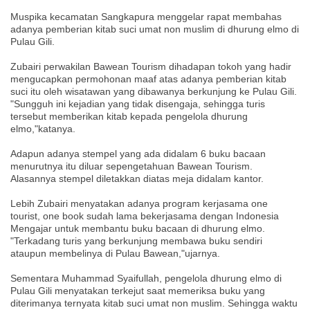
Muspika kecamatan Sangkapura menggelar rapat membahas
adanya pemberian kitab suci umat non muslim di dhurung elmo di
Pulau Gili.
Zubairi perwakilan Bawean Tourism dihadapan tokoh yang hadir
mengucapkan permohonan maaf atas adanya pemberian kitab
suci itu oleh wisatawan yang dibawanya berkunjung ke Pulau Gili.
"Sungguh ini kejadian yang tidak disengaja, sehingga turis
tersebut memberikan kitab kepada pengelola dhurung
elmo,"katanya.
Adapun adanya stempel yang ada didalam 6 buku bacaan
menurutnya itu diluar sepengetahuan Bawean Tourism.
Alasannya stempel diletakkan diatas meja didalam kantor.
Lebih Zubairi menyatakan adanya program kerjasama one
tourist, one book sudah lama bekerjasama dengan Indonesia
Mengajar untuk membantu buku bacaan di dhurung elmo.
"Terkadang turis yang berkunjung membawa buku sendiri
ataupun membelinya di Pulau Bawean,"ujarnya.
Sementara Muhammad Syaifullah, pengelola dhurung elmo di
Pulau Gili menyatakan terkejut saat memeriksa buku yang
diterimanya ternyata kitab suci umat non muslim. Sehingga waktu