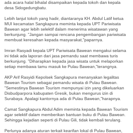
ada acara halal bihalal disampaikan kepada tokoh dan kepala
desa Sidogedungbatu.
Lebih lanjut tokoh yang hadir, diantaranya KH. Abdul Latif ketua
MUI kecamatan Sangkapura meminta kepada UPT Pariwisata
Bawean agar lebih selektif dalam menerima wisatawan yang
berkunjung. "Jangan sampai rencana pengembangan pariwisata
membuat keresahan kepada masyarakat,"paparnya.
Imran Rasyadi kepala UPT Pariwisata Bawean mengakui selama
ini tidak ada laporan dari jasa pemandu saat membawa turis
berkunjung. "Diharapkan kepada jasa wisata untuk melaporkan
setiap membawa tamu masuk ke Pulau Bawean,"terangnya.
AKP Arif Rasyidi Kepolsek Sangkapura menanyakan legalitas
Bawean Tourism sebagai pemandu wisata di Pulau Bawean.
"Semestinya Bawean Tourism mempunyai izin yang dikeluarkan
Disbudparpora kabupaten Gresik, bukan mengurus izin di
Surabaya. Apalagi kantornya ada di Pulau Bawean,"harapnya.
Camat Sangkapura Abdul Adim meminta kepada Bawean Tourism
agar selektif dalam memberikan bantuan buku di Pulau Bawean.
Sehingga kejadian seperti di Pulau Gili, tidak kembali terulang.
Perlunya adanya aturan terkait kearifan lokal di Pulau Bawean,