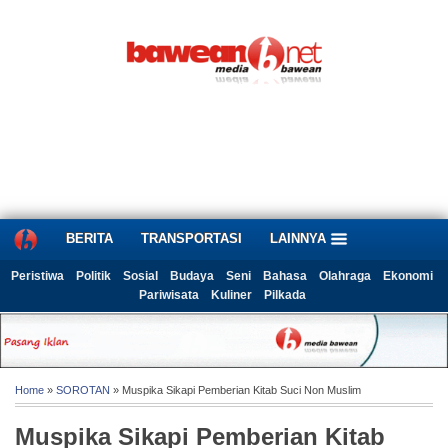
BERITA
TRANSPORTASI
LAINNYA
Peristiwa
Politik
Sosial
Budaya
Seni
Bahasa
Olahraga
Ekonomi
Pariwisata
Kuliner
Pilkada
Home
»
SOROTAN
» Muspika Sikapi Pemberian Kitab Suci Non Muslim
Muspika Sikapi Pemberian Kitab