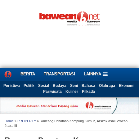
BERITA
TRANSPORTASI
LAINNYA
Peristiwa
Politik
Sosial
Budaya
Seni
Bahasa
Olahraga
Ekonomi
Pariwisata
Kuliner
Pilkada
Home
»
PROPERTY
» Rancang Penataan Kampung Kumuh, Arsitek asal Bawean
Juara III