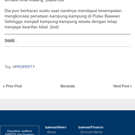
Dia pun berharao suatu saat nantinya mendapat kesempatan
mengkonsep penataan kampung-kampung di Pulau Bawean.
Sehingga menjadi kampung-kampung wisata dengan tetap
menjaga kearifan lokal. (bst)
SHARE
:
Tag: #
PROPERTY
« Prev Post
Beranda
Next Post »
baweanNews
baweanFinance
Dapatkan aplikasi
· Berita
· Ekonomi Bisnis
GRATIS dari bawean