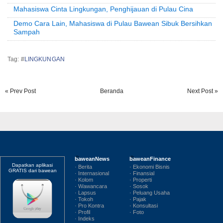
Mahasiswa Cinta Lingkungan, Penghijauan di Pulau Cina
Demo Cara Lain, Mahasiswa di Pulau Bawean Sibuk Bersihkan
Sampah
Tag: #
LINGKUNGAN
« Prev Post
Beranda
Next Post »
baweanNews
baweanFinance
Dapatkan aplikasi
· Berita
· Ekonomi Bisnis
GRATIS dari bawean
· Internasional
· Finansial
· Kolom
· Properti
· Wawancara
· Sosok
· Lapsus
· Peluang Usaha
· Tokoh
· Pajak
· Pro Kontra
· Konsultasi
· Profil
· Foto
· Indeks