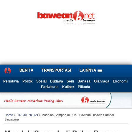
BERITA
TRANSPORTASI
LAINNYA
Peristiwa
Politik
Sosial
Budaya
Seni
Bahasa
Olahraga
Ekonomi
Pariwisata
Kuliner
Pilkada
Home
»
LINGKUNGAN
» Masalah Sampah di Pulau Bawean Dibawa Sampai
Singapura