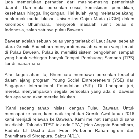
juga memerlukan perhatian dari masing-masing pemerintah
daerah. Dari mulai persoalan sosial, kemiskinan, pendidikan,
kesehatan hingga lingkungan. Hal itulah yang melatarbelakangi
anak-anak muda lulusan Universitas Gajah Mada (UGM) dalam
kelompok Bhumihara, menyoroti masalah rumit pulau di
Indonesia, salah satunya pulau Bawean.
Bawean adalah sebuah pulau yang terletak di Laut Jawa, sebelah
utara Gresik. Bhumihara menyoroti masalah sampah yang terjadi
di Pulau Bawean. Pulau itu memiliki sistem pengolahan sampah
yang buruk sehingga banyak Tempat Pembuang Sampah (TPS)
liar di mana-mana.
Atas kegelisahan itu, Bhumihara membawa persoalan tersebut
dalam ajang program Young Social Entrepreneurs (YSE) dari
Singapore International Foundation (SIF). Di hadapan juri,
mereka menyampaikan segala persoalan yang ada di Bawean
dan apa yang akan mereka lakukan.
"Kami sedang tahap inisiasi dengan Pulau Bawean. Untuk
mencapai ke sana, kami naik kapal dari Gresik. Awal tahun 2016
kami menjadi relawan ke Bawean. Kami melihat sampah di sana
tak diolah. Tak ada TPST tak ada TPA," jelas Anggota Bhumihara,
Fadhila El Discha dan Febri Purborini Raharningrum dari
Bhumihara di Singapura, Sabtu (4/11).