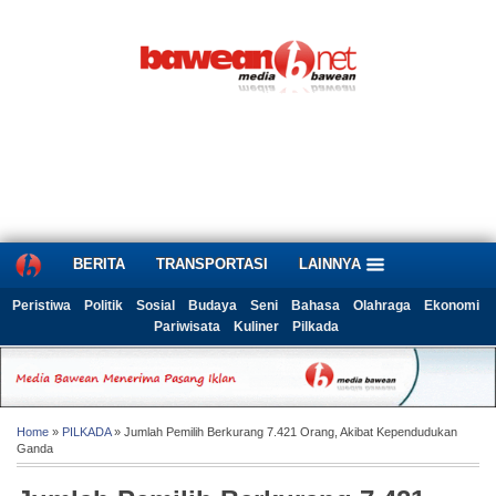
BERITA
TRANSPORTASI
LAINNYA
Peristiwa
Politik
Sosial
Budaya
Seni
Bahasa
Olahraga
Ekonomi
Pariwisata
Kuliner
Pilkada
Home
»
PILKADA
» Jumlah Pemilih Berkurang 7.421 Orang, Akibat Kependudukan
Ganda