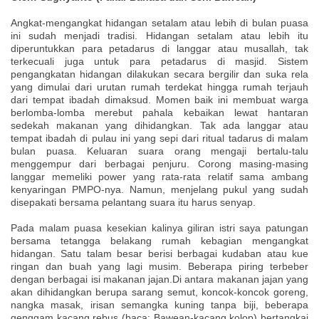
Angkat-mengangkat hidangan setalam atau lebih di bulan puasa
ini sudah menjadi tradisi. Hidangan setalam atau lebih itu
diperuntukkan para petadarus di langgar atau musallah, tak
terkecuali juga untuk para petadarus di masjid. Sistem
pengangkatan hidangan dilakukan secara bergilir dan suka rela
yang dimulai dari urutan rumah terdekat hingga rumah terjauh
dari tempat ibadah dimaksud. Momen baik ini membuat warga
berlomba-lomba merebut pahala kebaikan lewat hantaran
sedekah makanan yang dihidangkan. Tak ada langgar atau
tempat ibadah di pulau ini yang sepi dari ritual tadarus di malam
bulan puasa. Keluaran suara orang mengaji bertalu-talu
menggempur dari berbagai penjuru. Corong masing-masing
langgar memeliki power yang rata-rata relatif sama ambang
kenyaringan PMPO-nya. Namun, menjelang pukul yang sudah
disepakati bersama pelantang suara itu harus senyap.
Pada malam puasa kesekian kalinya giliran istri saya patungan
bersama tetangga belakang rumah kebagian mengangkat
hidangan. Satu talam besar berisi berbagai kudaban atau kue
ringan dan buah yang lagi musim. Beberapa piring terbeber
dengan berbagai isi makanan jajan.Di antara makanan jajan yang
akan dihidangkan berupa sarang semut, koncok-koncok goreng,
nangka masak, irisan semangka kuning tanpa biji, beberapa
genggam kacang rebus (baca: Bawean-kacang kolop) bertangkai