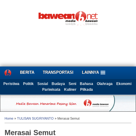
BERITA
TRANSPORTASI
LAINNYA
Peristiwa
Politik
Sosial
Budaya
Seni
Bahasa
Olahraga
Ekonomi
Pariwisata
Kuliner
Pilkada
Home
»
TULISAN SUGRIYANTO
» Merasai Semut
Merasai Semut