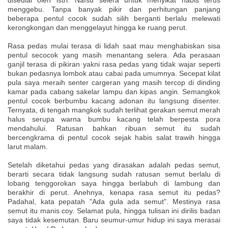
disediai oleh istri. Nafsu selera untuk menyikat habis terus
menggebu. Tanpa banyak pikir dan perhitungan panjang
beberapa pentul cocok sudah silih berganti berlalu melewati
kerongkongan dan menggelayut hingga ke ruang perut.
Rasa pedas mulai terasa di lidah saat mau menghabiskan sisa
pentul secocok yang masih menantang selera. Ada perasaan
ganjil terasa di pikiran yakni rasa pedas yang tidak wajar seperti
bukan pedasnya lombok atau cabai pada umumnya. Secepat kilat
pula saya meraih senter cargeran yang masih tercop di dinding
kamar pada cabang sakelar lampu dan kipas angin. Semangkok
pentul cocok berbumbu kacang adonan itu langsung disenter.
Ternyata, di tengah mangkok sudah terlihat gerakan semut merah
halus serupa warna bumbu kacang telah berpesta pora
mendahului. Ratusan bahkan ribuan semut itu sudah
bercengkrama di pentul cocok sejak habis salat trawih hingga
larut malam.
Setelah diketahui pedas yang dirasakan adalah pedas semut,
berarti secara tidak langsung sudah ratusan semut berlalu di
lobang tenggorokan saya hingga berlabuh di lambung dan
berakhir di perut. Anehnya, kenapa rasa semut itu pedas?
Padahal, kata pepatah "Ada gula ada semut". Mestinya rasa
semut itu manis coy. Selamat pula, hingga tulisan ini dirilis badan
saya tidak kesemutan. Baru seumur-umur hidup ini saya merasai