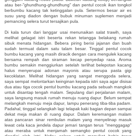
atau ber-"ghundhung-ghundhung" dan pentul cocok ikan tongkol
berbumbu kacang tak ketinggalan pula. Setermos besar air es
susu yang diadon dengan bubuk minuman suplemen menjadi
pemancing selera turut tersajikan pula.
Di kala turun dari langgar usai menunaikan salat trawih, saya
melihat gelagat istri beserta rekan tetangga belakang rumah
sibuk menata hidangan. Bebera piring berisi jajanan dan buah
sudah termuat dalam satu talam besar. Tinggal pentul cocok
bumbu kacang yang masih diracik dengan cara mengulek kacang
bersama rempah dan siraman kecap penyedap rasa. Aroma
bumbu semakin menggiurkan setelah terlihat belepotan kacang
halus menyerupai adonan mayonis atau serupa pasta gigi
kecoklatan. Melihat hidangan yang sangat menggoda selera,
saya sempat melontarkan keinginan kepada istri saya agar disisai
dua atau tiga cocok pentul bumbu kacang pada sebuah mangkok
untuk disantap tengah malam. Sepulang dari perjalanan malam,
saya langsung masuk rumah menuju ruang dapur. Belum sempat
melangkah menuju meja dapur, lampu penerang tiba-tiba padam.
Padahal, tinggal selangkah lagi telapak kaki bagian depan sampai
dekat meja makan di ruang dapur. Dalam keremangan malam
atas pancaran sinar rembulan malam yang menyelinap masuk
lewat cela kaca jendela dapur jemari tangan terus "menggagap"
atau meraba untuk menjamah semangko pentul cocok yang