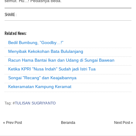
semut. Hu...! Pedasnya beda.
SHARE
:
Related News:
Bedil Bumbung, ”Goodby…!”
Menyibak Kekokohan Bata Bululanjang
Racun Hama Bantai Ikan dan Udang di Sungai Bawean
Ketika KPRI "Nusa Indah" Sudah jadi Istri Tua
Songai "Recang" dan Keajaibannya
Kekeramatan Kampung Keramat
Tag: #
TULISAN SUGRIYANTO
« Prev Post
Beranda
Next Post »