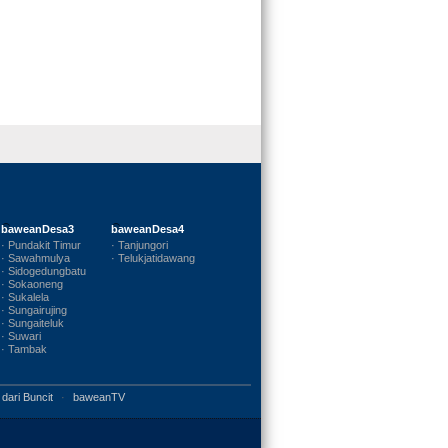
baweanDesa3
baweanDesa4
· Pundakit Timur
· Tanjungori
· Sawahmulya
· Telukjatidawang
· Sidogedungbatu
· Sokaoneng
· Sukalela
· Sungairujing
· Sungaiteluk
· Suwari
· Tambak
 dari Buncit
·
baweanTV