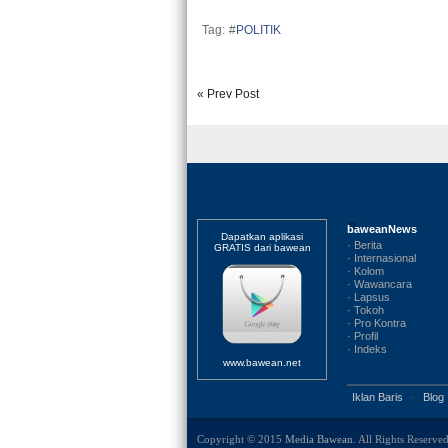
Tag: #
POLITIK
« Prev Post
baweanNews
Dapatkan aplikasi
· Berita
GRATIS dari bawean
· Internasional
· Kolom
· Wawancara
· Lapsus
· Tokoh
· Pro Kontra
· Profil
· Indeks
www.bawean.net
Iklan Baris
·
Blog
Copyright © 2015
Media Bawean
. All Rights Reserv