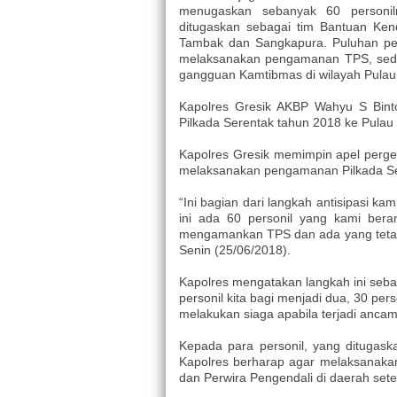
menugaskan sebanyak 60 personil
ditugaskan sebagai tim Bantuan Ken
Tambak dan Sangkapura. Puluhan pers
melaksanakan pengamanan TPS, sedan
gangguan Kamtibmas di wilayah Pula
Kapolres Gresik AKBP Wahyu S Binto
Pilkada Serentak tahun 2018 ke Pul
Kapolres Gresik memimpin apel perges
melaksanakan pengamanan Pilkada Se
“Ini bagian dari langkah antisipasi 
ini ada 60 personil yang kami ber
mengamankan TPS dan ada yang tetap b
Senin (25/06/2018).
Kapolres mengatakan langkah ini seba
personil kita bagi menjadi dua, 30 p
melakukan siaga apabila terjadi anc
Kepada para personil, yang ditugas
Kapolres berharap agar melaksanakan 
dan Perwira Pengendali di daerah set