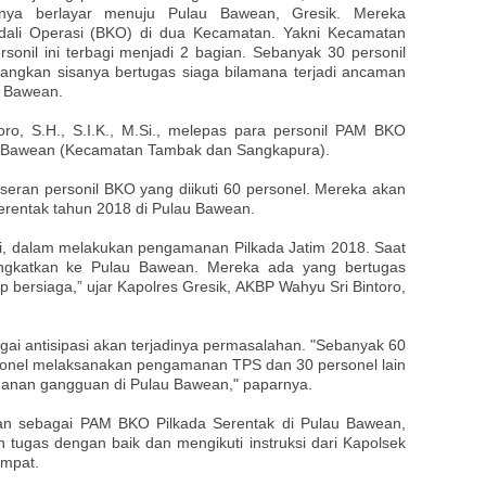
nya berlayar menuju Pulau Bawean, Gresik. Mereka
dali Operasi (BKO) di dua Kecamatan. Yakni Kecamatan
onil ini terbagi menjadi 2 bagian. Sebanyak 30 personil
gkan sisanya bertugas siaga bilamana terjadi ancaman
u Bawean.
ro, S.H., S.I.K., M.Si., melepas para personil PAM BKO
au Bawean (Kecamatan Tambak dan Sangkapura).
eran personil BKO yang diikuti 60 personel. Mereka akan
rentak tahun 2018 di Pulau Bawean.
kami, dalam melakukan pengamanan Pilkada Jatim 2018. Saat
angkatkan ke Pulau Bawean. Mereka ada yang bertugas
ersiaga,” ujar Kapolres Gresik, AKBP Wahyu Sri Bintoro,
gai antisipasi akan terjadinya permasalahan. "Sebanyak 60
ersonel melaksanakan pengamanan TPS dan 30 personel lain
amanan gangguan di Pulau Bawean," paparnya.
kan sebagai PAM BKO Pilkada Serentak di Pulau Bawean,
tugas dengan baik dan mengikuti instruksi dari Kapolsek
empat.