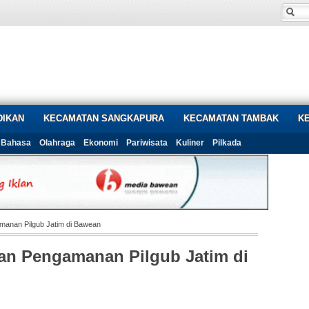
DIKAN
KECAMATAN SANGKAPURA
KECAMATAN TAMBAK
K
Bahasa
Olahraga
Ekonomi
Pariwisata
Kuliner
Pilkada
manan Pilgub Jatim di Bawean
kan Pengamanan Pilgub Jatim di