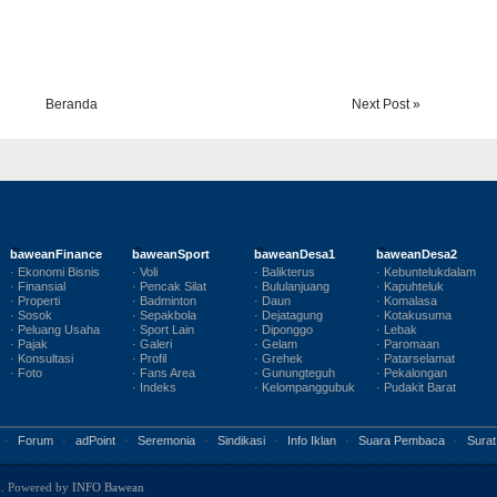
Beranda
Next Post »
baweanFinance
baweanSport
baweanDesa1
baweanDesa2
· Ekonomi Bisnis
· Voli
· Balikterus
· Kebuntelukdalam
· Finansial
· Pencak Silat
· Bululanjuang
· Kapuhteluk
· Properti
· Badminton
· Daun
· Komalasa
· Sosok
· Sepakbola
· Dejatagung
· Kotakusuma
· Peluang Usaha
· Sport Lain
· Diponggo
· Lebak
· Pajak
· Galeri
· Gelam
· Paromaan
· Konsultasi
· Profil
· Grehek
· Patarselamat
· Foto
· Fans Area
· Gunungteguh
· Pekalongan
· Indeks
· Kelompanggubuk
· Pudakit Barat
·
Forum
·
adPoint
·
Seremonia
·
Sindikasi
·
Info Iklan
·
Suara Pembaca
·
Surat
ed. Powered by
INFO Bawean