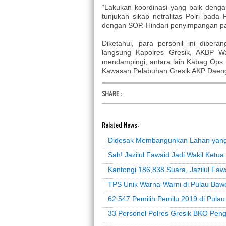
“Lakukan koordinasi yang baik dengan
tunjukan sikap netralitas Polri pa
dengan SOP. Hindari penyimpangan p
Diketahui, para personil ini diber
langsung Kapolres Gresik, AKBP Wa
mendampingi, antara lain Kabag Ops 
Kawasan Pelabuhan Gresik AKP Daeng 
SHARE
:
Related News:
Didesak Membangunkan Lahan yang 
Sah! Jazilul Fawaid Jadi Wakil Ket
Kantongi 186,838 Suara, Jazilul Faw
TPS Unik Warna-Warni di Pulau Baw
62.547 Pemilih Pemilu 2019 di Pula
33 Personel Polres Gresik BKO Pen