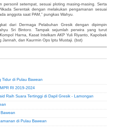
 personil setempat, sesuai ploting masing-masing. Serta
da Pilkada Serentak dengan melakukan pengamanan sesuai
ada anggota saat PAM,” pungkas Wahyu.
angkat dari Dermaga Pelabuhan Gresik dengan dipimpin
hyu Sri Bintoro. Tampak sejumlah perwira yang turut
Kompol Harna, Kasat Intelkam AKP Yuli Riyanto, Kapolsek
Jannah, dan Kaurmin Ops Iptu Mustaji. (bst)
Tidur di Pulau Bawean
ua MPR RI 2019-2024
aid Raih Suara Tertinggi di Dapil Gresik - Lamongan
ean
u Bawean
gamanan di Pulau Bawean