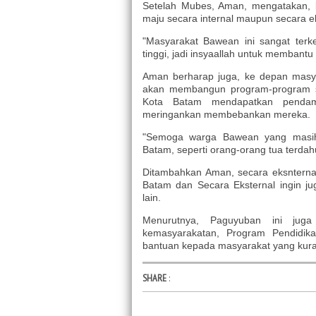
Setelah Mubes, Aman, mengatakan,
maju secara internal maupun secara ek
"Masyarakat Bawean ini sangat terk
tinggi, jadi insyaallah untuk membantu
Aman berharap juga, ke depan masy
akan membangun program-program s
Kota Batam mendapatkan pendam
meringankan membebankan mereka.
"Semoga warga Bawean yang masih
Batam, seperti orang-orang tua terdah
Ditambahkan Aman, secara eksnterna
Batam dan Secara Eksternal ingin 
lain.
Menurutnya, Paguyuban ini ju
kemasyarakatan, Program Pendidi
bantuan kepada masyarakat yang kur
SHARE
: