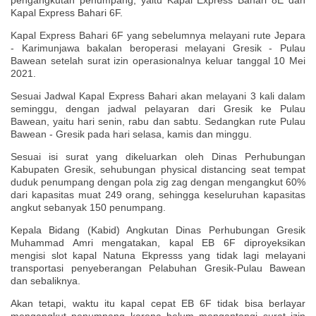
Kapal Express Bahari 6F.
Kapal Express Bahari 6F yang sebelumnya melayani rute Jepara
- Karimunjawa bakalan beroperasi melayani Gresik - Pulau
Bawean setelah surat izin operasionalnya keluar tanggal 10 Mei
2021.
Sesuai Jadwal Kapal Express Bahari akan melayani 3 kali dalam
seminggu, dengan jadwal pelayaran dari Gresik ke Pulau
Bawean, yaitu hari senin, rabu dan sabtu. Sedangkan rute Pulau
Bawean - Gresik pada hari selasa, kamis dan minggu.
Sesuai isi surat yang dikeluarkan oleh Dinas Perhubungan
Kabupaten Gresik, sehubungan physical distancing seat tempat
duduk penumpang dengan pola zig zag dengan mengangkut 60%
dari kapasitas muat 249 orang, sehingga keseluruhan kapasitas
angkut sebanyak 150 penumpang.
Kepala Bidang (Kabid) Angkutan Dinas Perhubungan Gresik
Muhammad Amri mengatakan, kapal EB 6F diproyeksikan
mengisi slot kapal Natuna Ekpresss yang tidak lagi melayani
transportasi penyeberangan Pelabuhan Gresik-Pulau Bawean
dan sebaliknya.
Akan tetapi, waktu itu kapal cepat EB 6F tidak bisa berlayar
mengangkut penumpang karena belum mengantongi surat izin