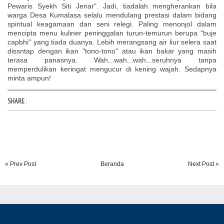
Pewaris Syekh Siti Jenar". Jadi, tiadalah mengherankan bila
warga Desa Kumalasa selalu mendulang prestasi dalam bidang
spiritual keagamaan dan seni relegi. Paling menonjol dalam
mencipta menu kuliner peninggalan turun-temurun berupa "buje
capbhi" yang tiada duanya. Lebih merangsang air liur selera saat
dissntap dengan ikan "tono-tono" atau ikan bakar yang masih
terasa panasnya. Wah...wah...wah...seruhnya tanpa
memperdulikan keringat mengucur di kening wajah. Sedapnya
minta ampun!
SHARE
:
« Prev Post
Beranda
Next Post »