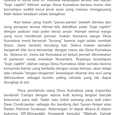
duanya di dunia fana ini. Rahasia kesedapan terasa bila olahan
"buje capbhi" bikinan warga Desa Kumalasa berasa manis dan
bercampur sedikit kecut jeruk acan yang mampu menggoyang
lidah dalam keadaan selalu ketagihan.
Ikan bakar yang masih "panas-panas" setelah dientas dari
seng perapian terasa nikmat bila didulitkan pada "buje capbhi"
dengan paduan nasi pulen beras anyar. Hampir semua warga
yang turut menikmati jamuan makan bersama warga Desa
Kumalasa mesti berserah "kurang" karena ingin selalu nambah
(baca, Jawa: tanduk) berulang kali. Selera makan semakin
bergairah bila turut bersantap dengan menu ala Desa Kumalasa
itu. Selama ini, menu ala Kumalasa ini belum pernah dikonteskan
di pameran resep masakan Nusantara. Rupanya kesedapan
"buje capbhi" olahan warga Desa Kumalasa tidak semata karena
komposisi bahan yang berbeda dengan resep lainnya, akan tetapi
ada rahasia "tangan-tanganan" kesedapan disertai doa suci yang
dikhususkan sebagai bumbu paling rahasia yang tak dapat
diungkap di sini.
Para pendahulu warg Desa Kumalasa yang mayoritas
berdarah Campa dengan warna kulit kuning langsat banyak
keturunan para wali. Salah satu induk semang para wali yakni
Dewi Condrowulan sebagai ibu kandung dari Sunan Ampel atau
Raden Rahmat Surabaya. Keterangan ini dapat dibaca di dalam
bukunya DR.Dhiyauddin Kuswandi berjudul "Waliyah Zainab