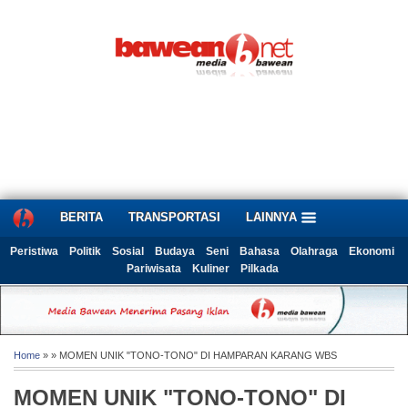
BERITA
TRANSPORTASI
LAINNYA
Peristiwa
Politik
Sosial
Budaya
Seni
Bahasa
Olahraga
Ekonomi
Pariwisata
Kuliner
Pilkada
Home
» » MOMEN UNIK "TONO-TONO" DI HAMPARAN KARANG WBS
MOMEN UNIK "TONO-TONO" DI