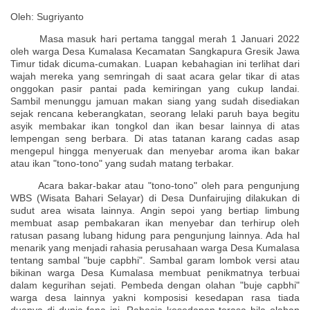
Oleh: Sugriyanto
Masa masuk hari pertama tanggal merah 1 Januari 2022
oleh warga Desa Kumalasa Kecamatan Sangkapura Gresik Jawa
Timur tidak dicuma-cumakan. Luapan kebahagian ini terlihat dari
wajah mereka yang semringah di saat acara gelar tikar di atas
onggokan pasir pantai pada kemiringan yang cukup landai.
Sambil menunggu jamuan makan siang yang sudah disediakan
sejak rencana keberangkatan, seorang lelaki paruh baya begitu
asyik membakar ikan tongkol dan ikan besar lainnya di atas
lempengan seng berbara. Di atas tatanan karang cadas asap
mengepul hingga menyeruak dan menyebar aroma ikan bakar
atau ikan "tono-tono" yang sudah matang terbakar.
Acara bakar-bakar atau "tono-tono" oleh para pengunjung
WBS (Wisata Bahari Selayar) di Desa Dunfairujing dilakukan di
sudut area wisata lainnya. Angin sepoi yang bertiap limbung
membuat asap pembakaran ikan menyebar dan terhirup oleh
ratusan pasang lubang hidung para pengunjung lainnya. Ada hal
menarik yang menjadi rahasia perusahaan warga Desa Kumalasa
tentang sambal "buje capbhi". Sambal garam lombok versi atau
bikinan warga Desa Kumalasa membuat penikmatnya terbuai
dalam kegurihan sejati. Pembeda dengan olahan "buje capbhi"
warga desa lainnya yakni komposisi kesedapan rasa tiada