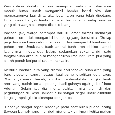
Warga desa laki-laki maupun perempuan, setiap pagi dan sore
masuk hutan untuk mengambil bambu berisi nira dan
memasangnya lagi di tangkai buah aren yang telah dipotong.
Hutan desa banyak tumbuhan aren kemudian disadap niranya
yang oleh warga setempat disebut la’ang.
Adenan (52) warga setempat hari itu amat trampil memanjat
pohon aren untuk mengambil bumbung yang berisi nira. “Setiap
pagi dan sore kami selalu memasang dan mengambil bumbung di
pohon aren. Untuk satu buah tangkai buah aren ini bisa diambil
la’ang-nya hingga dua bulan, sedangkan sekali ambil, satu
tangkai buah aren ini bisa menghasilkan lima liter,” kata pria yang
sudah penuh keriput di raut mukanya itu.
Menurut Adenan, nira yang diambil dari tangkai buah aren yang
baru dipotong sangat bagus kualitasnya dijadikan gula aren.
”Warnanya merah bersih, tapi jika nira diambil dari tangkai buah
aren yang sudah lama dipotong, hasil gulanya agak gelap,” kata
Adenan. Selain itu, dia menambahkan, nira aren di dari
pegunungan di Desa Balikterus ini sangat segar untuk diminum
langsug, apalagi bila dicampur dengan es.
”Rasanya sangat segar, biasanya pada saat bulan puasa, orang
Bawean banyak yang membeli nira untuk dinikmati ketika makan