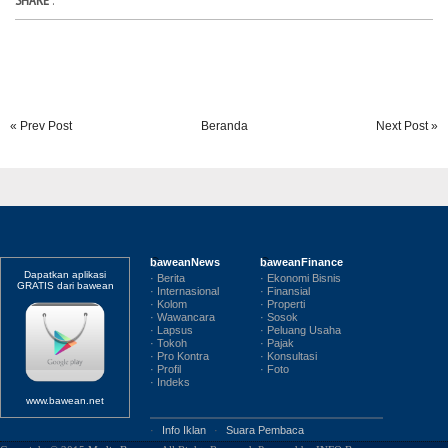
SHARE
:
« Prev Post
Beranda
Next Post »
baweanNews
baweanFinance
Dapatkan aplikasi
· Berita
· Ekonomi Bisnis
GRATIS dari bawean
· Internasional
· Finansial
· Kolom
· Properti
· Wawancara
· Sosok
· Lapsus
· Peluang Usaha
· Tokoh
· Pajak
· Pro Kontra
· Konsultasi
· Profil
· Foto
· Indeks
www.bawean.net
·
Info Iklan
·
Suara Pembaca