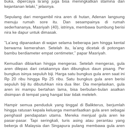
buka, dipercaya la’ang juga bisa meningkatkan stamina dan
kejantanan lelaki,” jelasnya.
Sepulang dari mengambil nira aren di hutan, Adenan langsung
menuju rumah sore itu. Dan sesampainya di rumah
sederhananya, Masriyah (40), istrinya, membawa bumbung berisi
nira ke dapur untuk dimasak.
”La’ang dipanaskan di wajan selama beberapa jam hingga kental
berwarna kemerahan. Setelah itu, la’ang dicetak di potongan
bambu berdiameter empat centimeter,” papar Masriyah.
Kemudian dibiarkan hingga mengeras. Setelah mengeras, gula
aren dilepas dari cetakannya dan dibungkus daun pisang. Per
bungkus isinya sepuluh biji. Harga satu bungkus gula aren saat ini
Rp 20 ribu hingga Rp 25 ribu. Satu bungkus gula aren berisi
sepuluh biji itu dibutuhkan nira dua liter. Dia menjelaskan, gula
aren ini mampu bertahan lama, bisa berbulan-bulan asalkan
disimpan di tempat yang hangat biar tidak meleleh.
Hampir semua penduduk yang tinggal di Balikterus, berjumlah
hingga ratusan kepala keluarga memanfaatkan gula aren sebagai
penghasil pendapatan utama. Mereka menjual gula aren ke
pasar-pasar. Tapi seringkali, turis asing atau perantau yang
bekerja di Malaysia dan Singapura pulang membawa gula aren