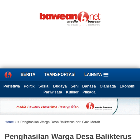
BERITA
TRANSPORTASI
LAINNYA
Peristiwa
Politik
Sosial
Budaya
Seni
Bahasa
Olahraga
Ekonomi
Pariwisata
Kuliner
Pilkada
Home
» » Penghasilan Warga Desa Balikterus dari Gula Merah
Penghasilan Warga Desa Balikterus