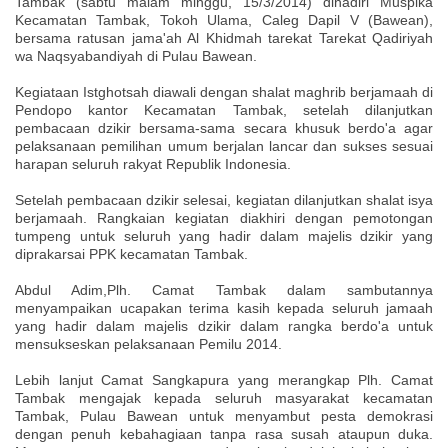
Tambak (sabtu malam minggu, 15/3/2014) dihadiri Muspika
Kecamatan Tambak, Tokoh Ulama, Caleg Dapil V (Bawean),
bersama ratusan jama'ah Al Khidmah tarekat Tarekat Qadiriyah
wa Naqsyabandiyah di Pulau Bawean.
Kegiataan Istghotsah diawali dengan shalat maghrib berjamaah di
Pendopo kantor Kecamatan Tambak, setelah dilanjutkan
pembacaan dzikir bersama-sama secara khusuk berdo'a agar
pelaksanaan pemilihan umum berjalan lancar dan sukses sesuai
harapan seluruh rakyat Republik Indonesia.
Setelah pembacaan dzikir selesai, kegiatan dilanjutkan shalat isya
berjamaah. Rangkaian kegiatan diakhiri dengan pemotongan
tumpeng untuk seluruh yang hadir dalam majelis dzikir yang
diprakarsai PPK kecamatan Tambak.
Abdul Adim,Plh. Camat Tambak dalam sambutannya
menyampaikan ucapakan terima kasih kepada seluruh jamaah
yang hadir dalam majelis dzikir dalam rangka berdo'a untuk
mensukseskan pelaksanaan Pemilu 2014.
Lebih lanjut Camat Sangkapura yang merangkap Plh. Camat
Tambak mengajak kepada seluruh masyarakat kecamatan
Tambak, Pulau Bawean untuk menyambut pesta demokrasi
dengan penuh kebahagiaan tanpa rasa susah ataupun duka.