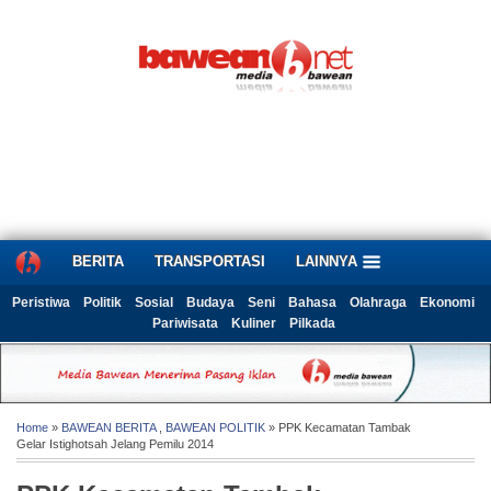
BERITA
TRANSPORTASI
LAINNYA
Peristiwa
Politik
Sosial
Budaya
Seni
Bahasa
Olahraga
Ekonomi
Pariwisata
Kuliner
Pilkada
Home
»
BAWEAN BERITA
,
BAWEAN POLITIK
» PPK Kecamatan Tambak
Gelar Istighotsah Jelang Pemilu 2014