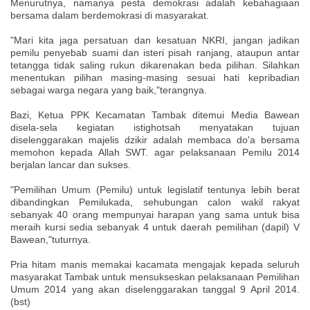
Menurutnya, namanya pesta demokrasi adalah kebahagiaan
bersama dalam berdemokrasi di masyarakat.
"Mari kita jaga persatuan dan kesatuan NKRI, jangan jadikan
pemilu penyebab suami dan isteri pisah ranjang, ataupun antar
tetangga tidak saling rukun dikarenakan beda pilihan. Silahkan
menentukan pilihan masing-masing sesuai hati kepribadian
sebagai warga negara yang baik,"terangnya.
Bazi, Ketua PPK Kecamatan Tambak ditemui Media Bawean
disela-sela kegiatan istighotsah menyatakan tujuan
diselenggarakan majelis dzikir adalah membaca do'a bersama
memohon kepada Allah SWT. agar pelaksanaan Pemilu 2014
berjalan lancar dan sukses.
"Pemilihan Umum (Pemilu) untuk legislatif tentunya lebih berat
dibandingkan Pemilukada, sehubungan calon wakil rakyat
sebanyak 40 orang mempunyai harapan yang sama untuk bisa
meraih kursi sedia sebanyak 4 untuk daerah pemilihan (dapil) V
Bawean,"tuturnya.
Pria hitam manis memakai kacamata mengajak kepada seluruh
masyarakat Tambak untuk mensukseskan pelaksanaan Pemilihan
Umum 2014 yang akan diselenggarakan tanggal 9 April 2014.
(bst)