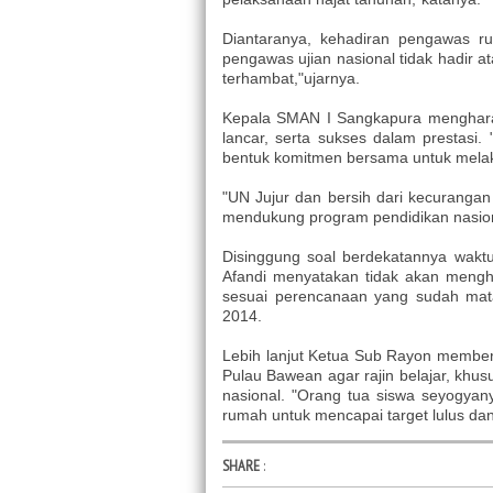
Diantaranya, kehadiran pengawas r
pengawas ujian nasional tidak hadir a
terhambat,"ujarnya.
Kepala SMAN I Sangkapura menghara
lancar, serta sukses dalam prestasi.
bentuk komitmen bersama untuk melak
"UN Jujur dan bersih dari kecuranga
mendukung program pendidikan nasiona
Disinggung soal berdekatannya wakt
Afandi menyatakan tidak akan meng
sesuai perencanaan yang sudah mat
2014.
Lebih lanjut Ketua Sub Rayon member
Pulau Bawean agar rajin belajar, khus
nasional. "Orang tua siswa seyogyany
rumah untuk mencapai target lulus dan 
SHARE
: