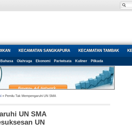
DIKAN
KECAMATAN SANGKAPURA
KECAMATAN TAMBAK
K
Bahasa
Olahraga
Ekonomi
Pariwisata
Kuliner
Pilkada
N
» Pemilu Tak Mempengaruhi UN SMA
aruhi UN SMA
Kesuksesan UN