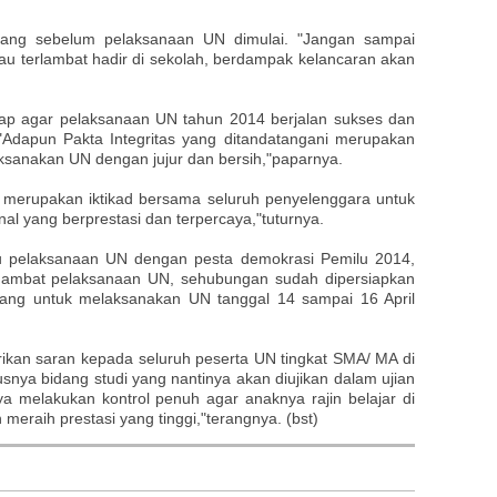
uang sebelum pelaksanaan UN dimulai. "Jangan sampai
tau terlambat hadir di sekolah, berdampak kelancaran akan
p agar pelaksanaan UN tahun 2014 berjalan sukses dan
 "Adapun Pakta Integritas yang ditandatangani merupakan
sanakan UN dengan jujur dan bersih,"paparnya.
n merupakan iktikad bersama seluruh penyelenggara untuk
l yang berprestasi dan terpercaya,"tuturnya.
u pelaksanaan UN dengan pesta demokrasi Pemilu 2014,
hambat pelaksanaan UN, sehubungan sudah dipersiapkan
ang untuk melaksanakan UN tanggal 14 sampai 16 April
ikan saran kepada seluruh peserta UN tingkat SMA/ MA di
usnya bidang studi yang nantinya akan diujikan dalam ujian
a melakukan kontrol penuh agar anaknya rajin belajar di
meraih prestasi yang tinggi,"terangnya. (bst)