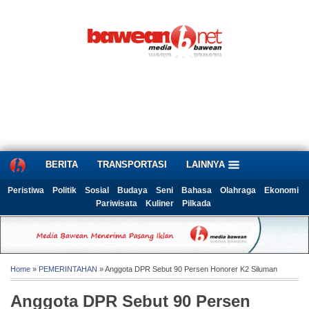
BERITA
TRANSPORTASI
LAINNYA
Peristiwa
Politik
Sosial
Budaya
Seni
Bahasa
Olahraga
Ekonomi
Pariwisata
Kuliner
Pilkada
Home
»
PEMERINTAHAN
» Anggota DPR Sebut 90 Persen Honorer K2 Siluman
Anggota DPR Sebut 90 Persen