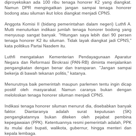
diproyeksikan ada 100 ribu tenaga honorer K2 yang diangkat.
Namun DPR mengingatkan jangan sampai tenaga honorer
bodong atau siluman ikut lolos diangkat menjadi CPNS.
Anggota Komisi II (bidang pemerintahan dalam negeri) Luthfi A.
Mutti menuturkan indikasi jumlah tenaga honorer bodong yang
menyusup sangat banyak. "Hitungan saya lebih dari 90 persen
tenaga honorer K2 itu siluman. Tidak layak diangkat jadi CPNS,"
kata politikus Partai Nasdem itu.
Luthfi mengatakan Kementerian Pendayagunaan Aparatur
Negara dan Reformasi Birokrasi (PAN-RB) diminta menjalankan
pengangkatan dengan benar dan transparan. "Jangan sampai
bekerja di bawah tekanan politis," katanya.
Menurutnya baik pemerintah maupun parlemen tentu ingin dicap
positif oleh masyarakat. Namun caranya bukan dengan
meloloskan tenaga honorer siluman menjadi CPNS.
Indikasi tenaga honorer siluman menurut dia, disebabkan banyak
faktor. Diantaranya adalah surat keputusan (SK)
pengangkatannya bukan diteken oleh pejabat pembina
kepegawaian (PPK). Ketentuannya resmi pemerintah adalah, PPK
itu mulai dari bupati, walikota, gubernur, hingga menteri dan
kepala lembaga.