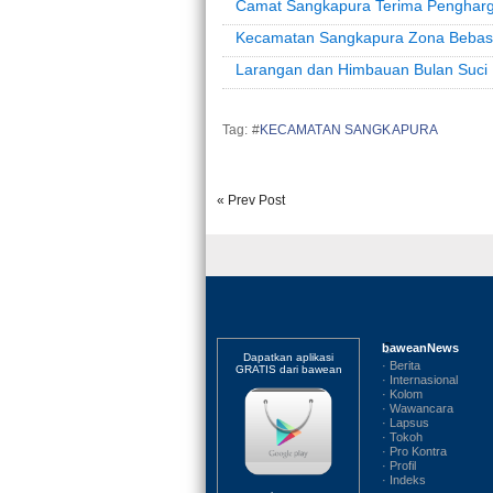
Camat Sangkapura Terima Pengharg
Kecamatan Sangkapura Zona Bebas
Larangan dan Himbauan Bulan Suci
Tag: #
KECAMATAN SANGKAPURA
« Prev Post
baweanNews
Dapatkan aplikasi
· Berita
GRATIS dari bawean
· Internasional
· Kolom
· Wawancara
· Lapsus
· Tokoh
· Pro Kontra
· Profil
· Indeks