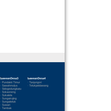
baweanDesa3
baweanDesa4
· Pundakit Timur
· Tanjungori
· Sawahmulya
· Telukjatidawang
· Sidogedungbatu
· Sokaoneng
· Sukalela
· Sungairujing
· Sungaiteluk
· Suwari
· Tambak