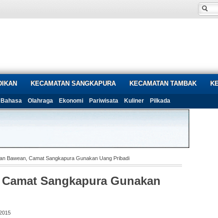
DIKAN
KECAMATAN SANGKAPURA
KECAMATAN TAMBAK
K
Bahasa
Olahraga
Ekonomi
Pariwisata
Kuliner
Pilkada
n Bawean, Camat Sangkapura Gunakan Uang Pribadi
 Camat Sangkapura Gunakan
 2015