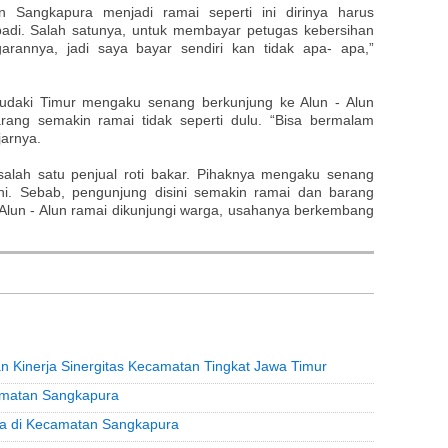
n Sangkapura menjadi ramai seperti ini dirinya harus
badi. Salah satunya, untuk membayar petugas kebersihan
rannya, jadi saya bayar sendiri kan tidak apa- apa,”
Pudaki Timur mengaku senang berkunjung ke Alun - Alun
rang semakin ramai tidak seperti dulu. “Bisa bermalam
jarnya.
salah satu penjual roti bakar. Pihaknya mengaku senang
i. Sebab, pengunjung disini semakin ramai dan barang
 Alun - Alun ramai dikunjungi warga, usahanya berkembang
n Kinerja Sinergitas Kecamatan Tingkat Jawa Timur
camatan Sangkapura
sa di Kecamatan Sangkapura