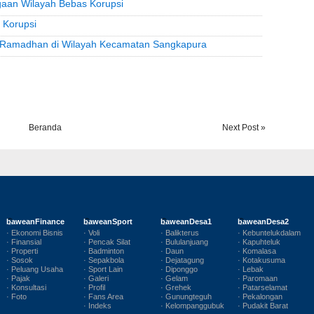
aan Wilayah Bebas Korupsi
 Korupsi
 Ramadhan di Wilayah Kecamatan Sangkapura
Beranda
Next Post »
baweanFinance
baweanSport
baweanDesa1
baweanDesa2
· Ekonomi Bisnis
· Voli
· Balikterus
· Kebuntelukdalam
· Finansial
· Pencak Silat
· Bululanjuang
· Kapuhteluk
· Properti
· Badminton
· Daun
· Komalasa
· Sosok
· Sepakbola
· Dejatagung
· Kotakusuma
· Peluang Usaha
· Sport Lain
· Diponggo
· Lebak
· Pajak
· Galeri
· Gelam
· Paromaan
· Konsultasi
· Profil
· Grehek
· Patarselamat
· Foto
· Fans Area
· Gunungteguh
· Pekalongan
· Indeks
· Kelompanggubuk
· Pudakit Barat