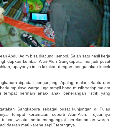
n Abdul Adim bisa diacungi jempol. Salah satu hasil kerja
nghidupkan kembali Alun-Alun Sangkapura menjadi pusat
ahkan, upayanya ini ia lakukan dengan mengunakan kocek
angkapura dipadati pengunjung. Apalagi malam Sabtu dan
 berkumpulnya warga juga tampil band musik setiap malam
pi tempat bermain anak- anak penerangan listrik yang
atakan Sangkapura sebagai pusat kunjungan di Pulau
ai tempat keramaian seperti Alun-Alun. Tujuannya
tujuan wisata, serta mengangkat perekonomian warga.
di daerah mati karena sepi,” terangnya.