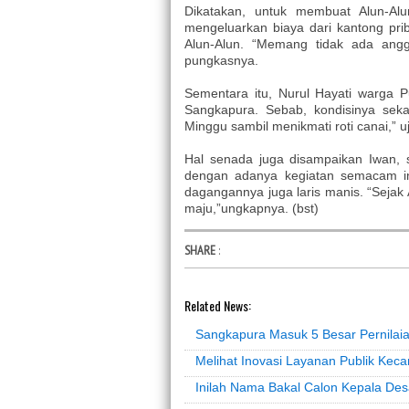
Dikatakan, untuk membuat Alun-Alu
mengeluarkan biaya dari kantong pri
Alun-Alun. “Memang tidak ada angga
pungkasnya.
Sementara itu, Nurul Hayati warga 
Sangkapura. Sebab, kondisinya seka
Minggu sambil menikmati roti canai,” u
Hal senada juga disampaikan Iwan, 
dengan adanya kegiatan semacam in
dagangannya juga laris manis. “Sejak
maju,”ungkapnya. (bst)
SHARE
:
Related News:
Sangkapura Masuk 5 Besar Pernilaia
Melihat Inovasi Layanan Publik Ke
Inilah Nama Bakal Calon Kepala De