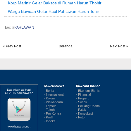
Korp Marinir Gelar Baksos di Rumah Harun Thohir
Warga Bawean Gelar Haul Pahlawan Harun Tohir
Tag: #
PAHLAWAN
« Prev Post
Beranda
Next Post »
baweanNews
baweanFinance
Dapatkan aplikasi
· Berita
· Ekonomi Bisnis
GRATIS dari bawean
· Internasional
· Finansial
· Kolom
· Properti
· Wawancara
· Sosok
· Lapsus
· Peluang Usaha
· Tokoh
· Pajak
· Pro Kontra
· Konsultasi
· Profil
· Foto
· Indeks
www.bawean.net