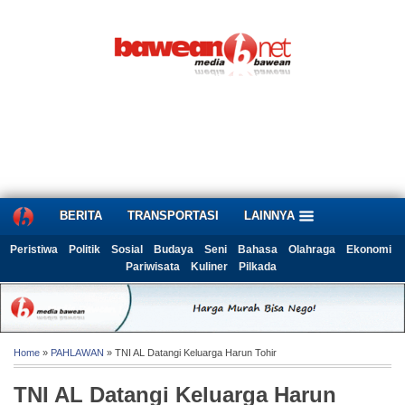
BERITA
TRANSPORTASI
LAINNYA
Peristiwa
Politik
Sosial
Budaya
Seni
Bahasa
Olahraga
Ekonomi
Pariwisata
Kuliner
Pilkada
Home
»
PAHLAWAN
» TNI AL Datangi Keluarga Harun Tohir
TNI AL Datangi Keluarga Harun