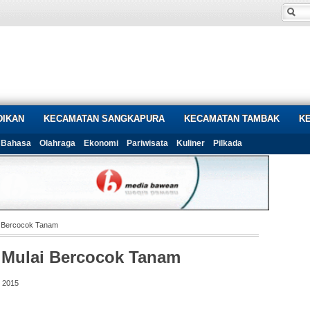
DIKAN
KECAMATAN SANGKAPURA
KECAMATAN TAMBAK
K
Bahasa
Olahraga
Ekonomi
Pariwisata
Kuliner
Pilkada
i Bercocok Tanam
i Mulai Bercocok Tanam
 2015