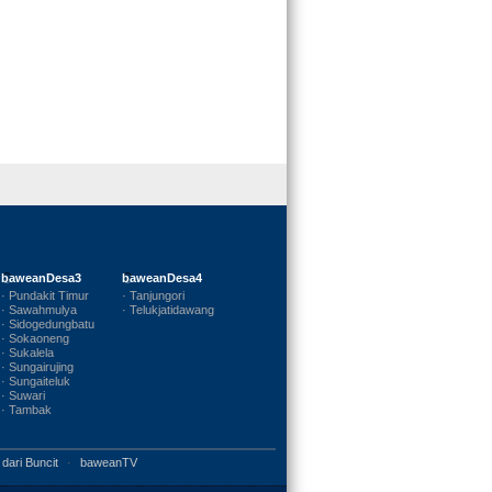
baweanDesa3
baweanDesa4
· Pundakit Timur
· Tanjungori
· Sawahmulya
· Telukjatidawang
· Sidogedungbatu
· Sokaoneng
· Sukalela
· Sungairujing
· Sungaiteluk
· Suwari
· Tambak
 dari Buncit
·
baweanTV