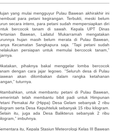
Hujan yang mulai mengguyur Pulau Bawean akhirakhir ini
membuat para petani kegirangan. Terbukti, meski belum
urun secara intens, para petani sudah mempersiapkan diri
untuk bercocok tanam di sawah. Kepala UPT Dinas
Pertanian Bawean, Lailatul Mukarramah mengatakan
turunnya hujan masih belum merata di Pulau Bawean,
hanya Kecamatan Sangkapura saja. “Tapi petani sudah
melakukan persiapan untuk memulai bercocok tanam,”
jarnya.
Dikatakan, pihaknya bakal menggelar lomba bercocok
tanam dengan cara jajar legowo. “Seluruh desa di Pulau
Bawean akan dilombakan dalam rangka ketahanan
angan,” tuturnya.
Ditambahkan, untuk membantu petani di Pulau Bawean,
pemerintah telah membantu bibit padi untuk Himpunan
Petani Pemakai Air (Hippa) Desa Gelam sebanyak 2 ribu
ilogram serta Desa Kepuhteluk sebanyak 15 ribu kilogram.
“Selain itu, juga ada Desa Balikterus sebanyak 2 ribu
ilogram,” imbuhnya.
ementara itu, Kepala Stasiun Meteorologi Kelas III Bawean