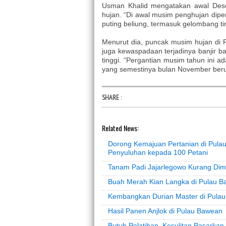
Usman Khalid mengatakan awal Des
hujan. “Di awal musim penghujan dip
puting beliung, termasuk gelombang tin
Menurut dia, puncak musim hujan di 
juga kewaspadaan terjadinya banjir b
tinggi. “Pergantian musim tahun ini 
yang semestinya bulan November beru
SHARE
:
Related News:
Dorong Kemajuan Pertanian di Pul
Penyuluhan kepada 100 Petani
Tanam Padi Jajarlegowo Kurang Dim
Buah Merah Kian Langka di Pulau 
Kembangkan Durian Master di Pula
Hasil Panen Anjlok di Pulau Bawean
Butuh Pelatihan, Kesulitan Pasarkan 