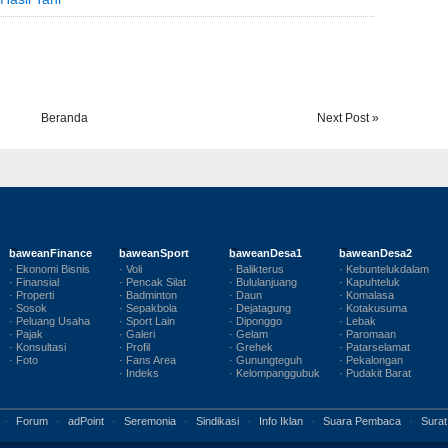
Beranda
Next Post »
baweanFinance
baweanSport
baweanDesa1
baweanDesa2
· Ekonomi Bisnis
· Voli
· Balikterus
· Kebuntelukdalam
· Finansial
· Pencak Silat
· Bululanjuang
· Kapuhteluk
· Properti
· Badminton
· Daun
· Komalasa
· Sosok
· Sepakbola
· Dejatagung
· Kotakusuma
· Peluang Usaha
· Sport Lain
· Diponggo
· Lebak
· Pajak
· Galeri
· Gelam
· Paromaan
· Konsultasi
· Profil
· Grehek
· Patarselamat
· Foto
· Fans Area
· Gunungteguh
· Pekalongan
· Indeks
· Kelompanggubuk
· Pudakit Barat
·
Forum
·
adPoint
·
Seremonia
·
Sindikasi
·
Info Iklan
·
Suara Pembaca
·
Surat