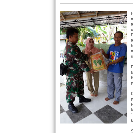
t
u
p
k
k
S