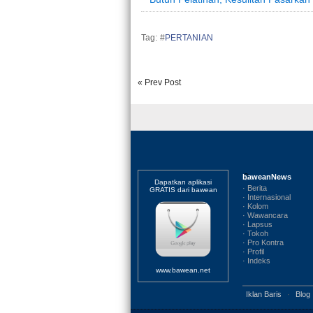
Tag: #
PERTANIAN
« Prev Post
baweanNews
Dapatkan aplikasi
· Berita
GRATIS dari bawean
· Internasional
· Kolom
· Wawancara
· Lapsus
· Tokoh
· Pro Kontra
· Profil
· Indeks
www.bawean.net
Iklan Baris
·
Blog