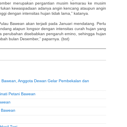
ember merupakan pergantian musim kemarau ke musim
erlukan kewaspadaan adanya angin kencang ataupun angin
ggi dengan intensitas hujan tidak lama,” katanya.
Pulau Bawean akan terjadi pada Januari mendatang. Perlu
andang atapun longsor dengan intensitas curah hujan yang
ada perubahan disebabkan pengaruh emino, sehingga hujan
bah bulan Desember,” paparnya. (bst)
au Bawean, Anggota Dewan Gelar Pembekalan dan
inati Petani Bawean
Bawean
u Bawean
Hasil Tani