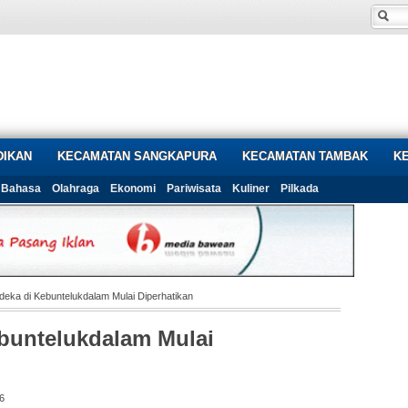
DIKAN
KECAMATAN SANGKAPURA
KECAMATAN TAMBAK
K
Bahasa
Olahraga
Ekonomi
Pariwisata
Kuliner
Pilkada
eka di Kebuntelukdalam Mulai Diperhatikan
buntelukdalam Mulai
6