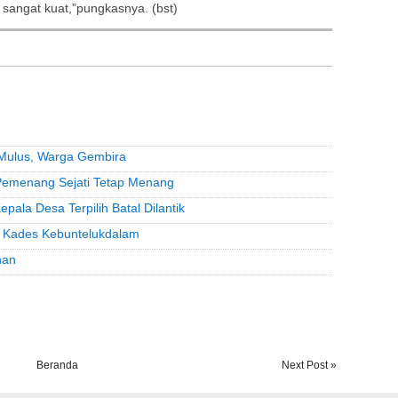
 sangat kuat,”pungkasnya. (bst)
 Mulus, Warga Gembira
Pemenang Sejati Tetap Menang
epala Desa Terpilih Batal Dilantik
i Kades Kebuntelukdalam
han
Beranda
Next Post »