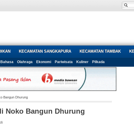
DIKAN
KECAMATAN SANGKAPURA
KECAMATAN TAMBAK
K
Bahasa
Olahraga
Ekonomi
Pariwisata
Kuliner
Pilkada
ko Bangun Dhurung
di Noko Bangun Dhurung
16