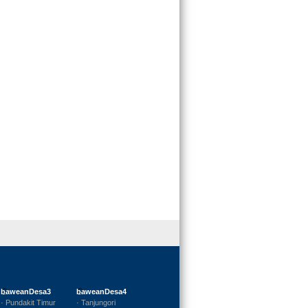
baweanDesa3
baweanDesa4
· Pundakit Timur
· Tanjungori