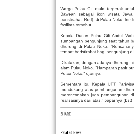
Warga Pulau Gili mulai tergerak un
Bawean sebagai ikon wisata Jawa
beristirahat. Red), di Pulau Noko. In
fasilitas tersebut.
Kepala Dusun Pulau Gili Abdul Wa
sumbangan pengunjung saat tahun bar
dhurung di Pulau Noko. “Rencanan
tempat beristirahat bagi pengunjung di
Dikatakan, dengan adanya dhurung ini
alam Pulau Noko. “Hamparan pasir pu
Pulau Noko,” ujarnya.
Sementara itu, Kepala UPT Pariwis
mendukung atas pembangunan dhurun
merencanakan juga pembangunan dh
realisasinya dari atas,” paparnya.(bst)
SHARE
:
Related News: