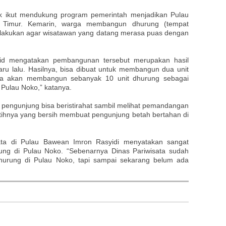
tuk ikut mendukung program pemerintah menjadikan Pulau
 Timur. Kemarin, warga membangun dhurung (tempat
i dilakukan agar wisatawan yang datang merasa puas dengan
hid mengatakan pembangunan tersebut merupakan hasil
u lalu. Hasilnya, bisa dibuat untuk membangun dua unit
ya akan membangun sebanyak 10 unit dhurung sebagai
 Pulau Noko,” katanya.
 pengunjung bisa beristirahat sambil melihat pemandangan
tihnya yang bersih membuat pengunjung betah bertahan di
ata di Pulau Bawean Imron Rasyidi menyatakan sangat
g di Pulau Noko. “Sebenarnya Dinas Pariwisata sudah
urung di Pulau Noko, tapi sampai sekarang belum ada