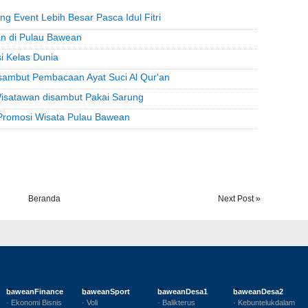
g Event Lebih Besar Pasca Idul Fitri
an di Pulau Bawean
i Kelas Dunia
isambut Pembacaan Ayat Suci Al Qur'an
 Wisatawan disambut Pakai Sarung
g Promosi Wisata Pulau Bawean
Beranda
Next Post »
baweanFinance
baweanSport
baweanDesa1
baweanDesa2
· Ekonomi Bisnis
· Voli
· Balikterus
· Kebuntelukdalam