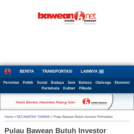
BERITA
TRANSPORTASI
LAINNYA
Peristiwa
Politik
Sosial
Budaya
Seni
Bahasa
Olahraga
Ekonomi
Pariwisata
Kuliner
Pilkada
Home
»
KECAMATAN TAMBAK
» Pulau Bawean Butuh Investor Perhotelan
Pulau Bawean Butuh Investor