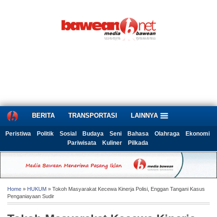
BERITA
TRANSPORTASI
LAINNYA
Peristiwa
Politik
Sosial
Budaya
Seni
Bahasa
Olahraga
Ekonomi
Pariwisata
Kuliner
Pilkada
Home
»
HUKUM
» Tokoh Masyarakat Kecewa Kinerja Polisi, Enggan Tangani Kasus
Penganiayaan Sudir