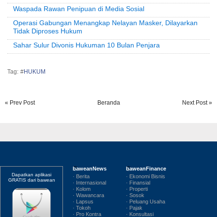
Waspada Rawan Penipuan di Media Sosial
Operasi Gabungan Menangkap Nelayan Masker, Dilayarkan
Tidak Diproses Hukum
Sahar Sulur Divonis Hukuman 10 Bulan Penjara
Tag: #
HUKUM
« Prev Post
Beranda
Next Post »
baweanNews
baweanFinance
Dapatkan aplikasi
· Berita
· Ekonomi Bisnis
GRATIS dari bawean
· Internasional
· Finansial
· Kolom
· Properti
· Wawancara
· Sosok
· Lapsus
· Peluang Usaha
· Tokoh
· Pajak
· Pro Kontra
· Konsultasi