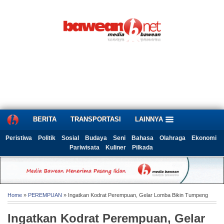
BERITA
TRANSPORTASI
LAINNYA
Peristiwa
Politik
Sosial
Budaya
Seni
Bahasa
Olahraga
Ekonomi
Pariwisata
Kuliner
Pilkada
Home
»
PEREMPUAN
» Ingatkan Kodrat Perempuan, Gelar Lomba Bikin Tumpeng
Ingatkan Kodrat Perempuan, Gelar