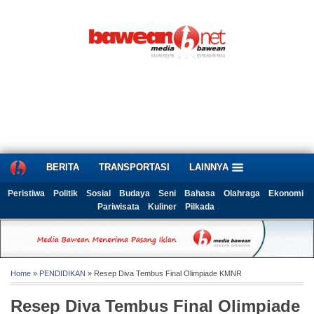
BERITA
TRANSPORTASI
LAINNYA
Peristiwa
Politik
Sosial
Budaya
Seni
Bahasa
Olahraga
Ekonomi
Pariwisata
Kuliner
Pilkada
Home
»
PENDIDIKAN
» Resep Diva Tembus Final Olimpiade KMNR
Resep Diva Tembus Final Olimpiade