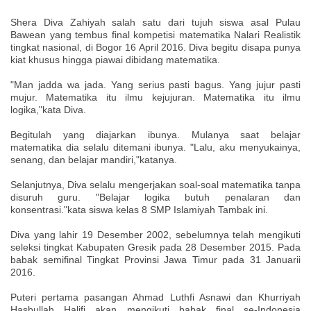
Shera Diva Zahiyah salah satu dari tujuh siswa asal Pulau
Bawean yang tembus final kompetisi matematika Nalari Realistik
tingkat nasional, di Bogor 16 April 2016. Diva begitu disapa punya
kiat khusus hingga piawai dibidang matematika.
"Man jadda wa jada. Yang serius pasti bagus. Yang jujur pasti
mujur. Matematika itu ilmu kejujuran. Matematika itu ilmu
logika,"kata Diva.
Begitulah yang diajarkan ibunya. Mulanya saat belajar
matematika dia selalu ditemani ibunya. "Lalu, aku menyukainya,
senang, dan belajar mandiri,"katanya.
Selanjutnya, Diva selalu mengerjakan soal-soal matematika tanpa
disuruh guru. "Belajar logika butuh penalaran dan
konsentrasi."kata siswa kelas 8 SMP Islamiyah Tambak ini.
Diva yang lahir 19 Desember 2002, sebelumnya telah mengikuti
seleksi tingkat Kabupaten Gresik pada 28 Desember 2015. Pada
babak semifinal Tingkat Provinsi Jawa Timur pada 31 Januarii
2016.
Puteri pertama pasangan Ahmad Luthfi Asnawi dan Khurriyah
Hasbullah Halifi akan mengikuti babak final se-Indonesia