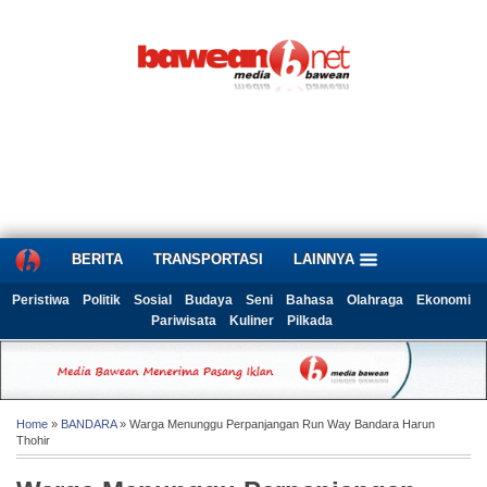
BERITA
TRANSPORTASI
LAINNYA
Peristiwa
Politik
Sosial
Budaya
Seni
Bahasa
Olahraga
Ekonomi
Pariwisata
Kuliner
Pilkada
Home
»
BANDARA
» Warga Menunggu Perpanjangan Run Way Bandara Harun
Thohir