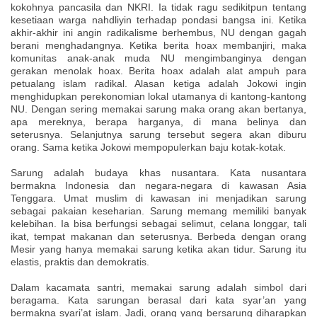
kokohnya pancasila dan NKRI. Ia tidak ragu sedikitpun tentang
kesetiaan warga nahdliyin terhadap pondasi bangsa ini. Ketika
akhir-akhir ini angin radikalisme berhembus, NU dengan gagah
berani menghadangnya. Ketika berita hoax membanjiri, maka
komunitas anak-anak muda NU mengimbanginya dengan
gerakan menolak hoax. Berita hoax adalah alat ampuh para
petualang islam radikal. Alasan ketiga adalah Jokowi ingin
menghidupkan perekonomian lokal utamanya di kantong-kantong
NU. Dengan sering memakai sarung maka orang akan bertanya,
apa mereknya, berapa harganya, di mana belinya dan
seterusnya. Selanjutnya sarung tersebut segera akan diburu
orang. Sama ketika Jokowi mempopulerkan baju kotak-kotak.
Sarung adalah budaya khas nusantara. Kata nusantara
bermakna Indonesia dan negara-negara di kawasan Asia
Tenggara. Umat muslim di kawasan ini menjadikan sarung
sebagai pakaian keseharian. Sarung memang memiliki banyak
kelebihan. Ia bisa berfungsi sebagai selimut, celana longgar, tali
ikat, tempat makanan dan seterusnya. Berbeda dengan orang
Mesir yang hanya memakai sarung ketika akan tidur. Sarung itu
elastis, praktis dan demokratis.
Dalam kacamata santri, memakai sarung adalah simbol dari
beragama. Kata sarungan berasal dari kata syar’an yang
bermakna syari’at islam. Jadi, orang yang bersarung diharapkan