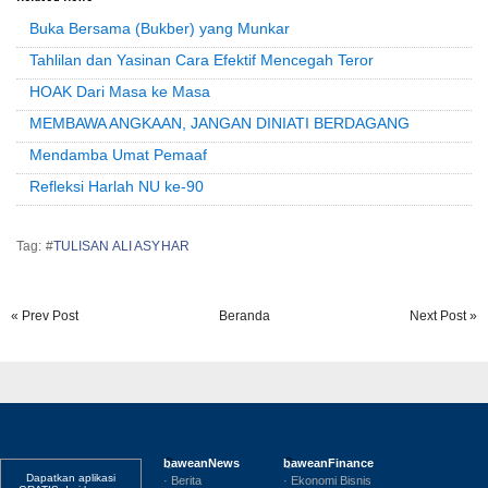
Buka Bersama (Bukber) yang Munkar
Tahlilan dan Yasinan Cara Efektif Mencegah Teror
HOAK Dari Masa ke Masa
MEMBAWA ANGKAAN, JANGAN DINIATI BERDAGANG
Mendamba Umat Pemaaf
Refleksi Harlah NU ke-90
Tag: #
TULISAN ALI ASYHAR
« Prev Post
Beranda
Next Post »
baweanNews
baweanFinance
Dapatkan aplikasi
· Berita
· Ekonomi Bisnis