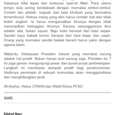
hidupnya tidal lepas dari tuntunan syari’at Allah. Para ulama
tempo dulu sering berdakwah dengan memakai simbol-simbol.
Contoh lain adalah: kopyah dari kata khufyah yang bermakna
tersembunyi. Artinya orang yang alim harus rendah hati dan tidak
boleh angkuh. Ia harus mengamalkan ilmunya dengan tidak
menonjolkan ketinggian ilmunya. Karena sesungguhnya ilmu
adalah alat, bukan tujuan. Baju koko berasal dari kata taqwa.
Sandal kayu bakiak konon berasal dari kata baqa’ dan yaqin.
Orang yang memakai sandal bakiak berarti harus yakin dengan
agama islam.
Waba’du. Kebiasaan Presiden Jokowi yang memakai sarung
adalah hal positif. Bukan hanya soal sarung saja, Presiden ke 7
ini juga gemar mengunjungi pasar dan pusat-pusat perbelanjaan.
Langkah ini membawa dampak positif bagi perekonomian.
Hadirnya pemimpin di sebuah komunitas akan menggairahkan
dan menghilangkan jarak.
Ali Asyhar, Ketua STAIHA dan Wakil Ketua PCNU
SHARE
:
Related News: