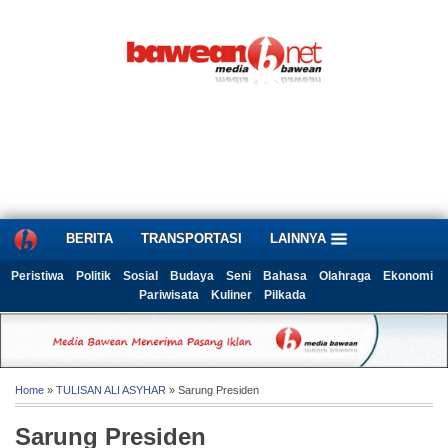
BERITA
TRANSPORTASI
LAINNYA
Peristiwa
Politik
Sosial
Budaya
Seni
Bahasa
Olahraga
Ekonomi
Pariwisata
Kuliner
Pilkada
Home
»
TULISAN ALI ASYHAR
» Sarung Presiden
Sarung Presiden