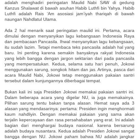
adalah menghadiri peringatan Maulid Nabi SAW di gedung
Kanzus Shalawat di bawah asuhan Habib Luthfi bin Yahya. Habib
Luthfi adalah Rais ‘Am asosiasi jam’iyah thariqah di bawah
naungan Nahdlatul Ulama.
Ada 2 hal menarik saat peringatan maulid ini. Pertama, acara
dimulai dengan menyanyikan lagu kebangsaan Indonesia Raya
dan pembacaan Pancasila. Ihwal menyanyikan lagu kebangsaan,
itu sudah lazim. Tetapi membaca teks pancasila adalah hal yang
baru. Ini penting karena semakin banyaknya rakyat Indonesia
yang lebih bangga dengan jargon sektarian dari pada pancasila
yang mempersatukan. Kedua, selama satu hari penuh, Jokowi
menggunakan sarung, songkok hitam dan jas. Artinya, pasca dari
acara Maulid Nabi, Jokowi tetap menggunakan pakaian santri
tersebut dalam kunjungannya diberbagai tempat.
Bukan kali ini saja Presiden Jokowi memakai pakaian santri ini.
Dalam beberapa acara yang digelar NU, ia juga memakainya.
Pilihan sarung tentu bakan tanpa alasan. Hemat saya ada 3
alasan yang mendasarinya: pertama: Presiden ingin menghormati
kaum nahdliyin. Dengan memakai pakaian yang sama akan
terjalin kepercayaan dan rasa persahabatan yang erat. Ini adalah
bagian dari menghargai budaya nasional. karena bersarung
adalah budaya nusantara. Kedua adalah Presiden Jokowi sangat
bangga dengan NU. Jokowi paham bahwa NU adalah jangkar