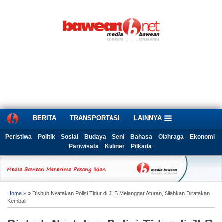
BERITA
TRANSPORTASI
LAINNYA
Peristiwa
Politik
Sosial
Budaya
Seni
Bahasa
Olahraga
Ekonomi
Pariwisata
Kuliner
Pilkada
Home
» » Dishub Nyatakan Polisi Tidur di JLB Melanggar Aturan, Silahkan Diratakan
Kembali