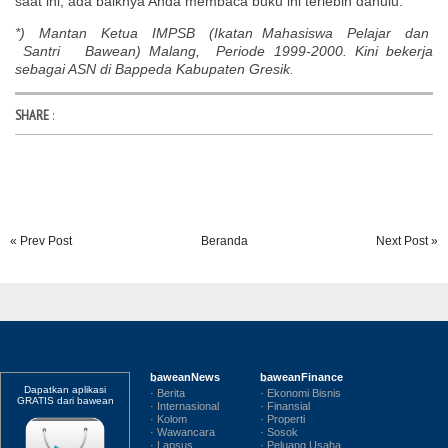
saat ini, ada baiknya Anda membaca buku ini terlebih dahulu.
*) Mantan Ketua IMPSB (Ikatan Mahasiswa Pelajar dan
Santri Bawean) Malang, Periode 1999-2000. Kini bekerja
sebagai ASN di Bappeda Kabupaten Gresik.
SHARE
:
« Prev Post
Beranda
Next Post »
baweanNews
baweanFinance
Dapatkan aplikasi
· Berita
· Ekonomi Bisnis
GRATIS dari bawean
· Internasional
· Finansial
· Kolom
· Properti
· Wawancara
· Sosok
· Lapsus
· Peluang Usaha