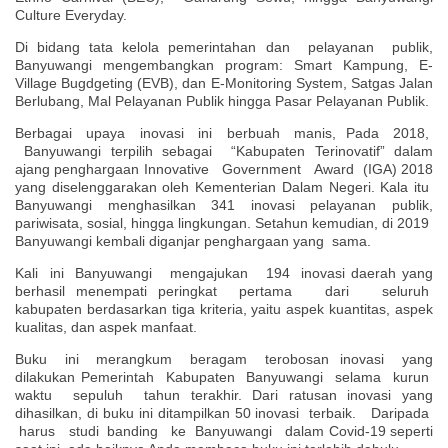
Culture Everyday.
Di bidang tata kelola pemerintahan dan pelayanan publik,
Banyuwangi mengembangkan program: Smart Kampung, E-
Village Bugdgeting (EVB), dan E-Monitoring System, Satgas Jalan
Berlubang, Mal Pelayanan Publik hingga Pasar Pelayanan Publik.
Berbagai upaya inovasi ini berbuah manis, Pada 2018,
Banyuwangi terpilih sebagai “Kabupaten Terinovatif” dalam
ajang penghargaan Innovative Government Award (IGA) 2018
yang diselenggarakan
oleh Kementerian Dalam Negeri. Kala itu
Banyuwangi menghasilkan 341 inovasi pelayanan publik,
pariwisata, sosial, hingga lingkungan. Setahun kemudian, di 2019
Banyuwangi kembali diganjar penghargaan yang sama.
Kali ini Banyuwangi mengajukan 194 inovasi daerah yang
berhasil menempati peringkat pertama dari seluruh
kabupaten berdasarkan tiga kriteria, yaitu aspek kuantitas, aspek
kualitas, dan aspek manfaat.
Buku ini merangkum beragam terobosan inovasi yang
dilakukan Pemerintah Kabupaten Banyuwangi selama kurun
waktu sepuluh tahun terakhir. Dari ratusan inovasi yang
dihasilkan, di buku ini ditampilkan 50 inovasi terbaik. Daripada
harus studi banding ke Banyuwangi dalam Covid-19 seperti