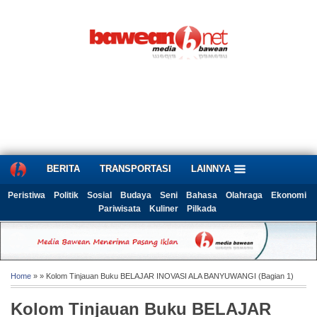
BERITA
TRANSPORTASI
LAINNYA
Peristiwa
Politik
Sosial
Budaya
Seni
Bahasa
Olahraga
Ekonomi
Pariwisata
Kuliner
Pilkada
Home
» » Kolom Tinjauan Buku BELAJAR INOVASI ALA BANYUWANGI (Bagian 1)
Kolom Tinjauan Buku BELAJAR