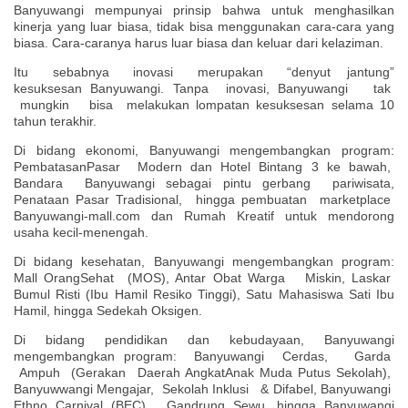
Banyuwangi mempunyai prinsip bahwa untuk menghasilkan
kinerja yang luar biasa, tidak bisa menggunakan cara-cara yang
biasa. Cara-caranya harus luar biasa dan keluar dari kelaziman.
Itu sebabnya inovasi merupakan “denyut jantung”
kesuksesan Banyuwangi. Tanpa inovasi, Banyuwangi tak
mungkin bisa melakukan lompatan kesuksesan selama 10
tahun terakhir.
Di bidang ekonomi, Banyuwangi mengembangkan program:
PembatasanPasar Modern dan Hotel Bintang 3 ke bawah,
Bandara Banyuwangi sebagai pintu gerbang pariwisata,
Penataan Pasar Tradisional, hingga pembuatan marketplace
Banyuwangi-mall.com dan Rumah Kreatif untuk mendorong
usaha kecil-menengah.
Di bidang kesehatan, Banyuwangi mengembangkan program:
Mall OrangSehat (MOS), Antar Obat Warga Miskin, Laskar
Bumul Risti (Ibu Hamil Resiko Tinggi), Satu Mahasiswa Sati Ibu
Hamil, hingga Sedekah Oksigen.
Di bidang pendidikan dan kebudayaan, Banyuwangi
mengembangkan program: Banyuwangi Cerdas, Garda
Ampuh (Gerakan Daerah AngkatAnak Muda Putus Sekolah),
Banyuwwangi Mengajar, Sekolah Inklusi & Difabel, Banyuwangi
Ethno Carnival (BEC), Gandrung Sewu, hingga Banyuwangi