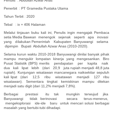
Penulis : Abdullah Azwar Anas
Penerbit : PT Gramedia Pustaka Utama
Tahun Terbit : 2020
Tebal : ix + 406 Halaman
Melalui tinjauan buku kali ini, Penulis ingin mengajak Pembaca
setia Media Bawean menengok sejenak seperti apa inovasi
yang dilakukan Pemerintah Kabupaten Banyuwangi selama
dipimpin Bupati Abdullah Azwar Anas (2010-2020).
Selama kurun waktu 2010-2018 Banyuwangi dinilai banyak pihak
mampu mengukir lompatan kinerja yang mengesankan. Biro
Pusat Statistik (BPS) merilis pendapatan per kapita naik
dua kali lipat lebih (dari 20,9 juta rupiah menjadi 48,8 juta
rupiah). Kunjungan wisatawan mancanegara naiksekitar sepuluh
kali lipat (dari 12,5 ribu wisatawan menjadi 127 ribu
wisatawan). Sementara tingkat kemiskinan mampu ditekan
menjadi satu digit (dari 11,2% menjadi 7,8%).
Berbagai prestasi itu tak mungkin terwujud jika
Banyuwangi tidak berinovasi secara terus-menerus,
mengeksplorasi ide-ide baru untuk mencari solusi berbagai
masalah yang bertubi-tubi dihadapi.