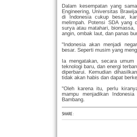
Dalam kesempatan yang sama, 
Engineering, Universitas Brawi
di Indonesia cukup besar, k
melimpah. Potensi SDA yang dim
surya atau matahari, biomassa, 
angin, ombak laut, dan panas bu
"Indonesia akan menjadi nega
besar. Seperti musim yang mengh
Ia mengatakan, secara umum e
teknologi baru, dan energi terb
diperbarui. Kemudian dihasilk
tidak akan habis dan dapat berkel
"Oleh karena itu, perlu kira
mampu menjadikan Indonesia
Bambang.
SHARE
: