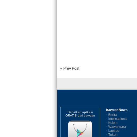
« Prev Post
baweanNews
Dapatkan aplikasi
· Berita
GRATIS dari bawean
· Internasional
· Kolom
· Wawancara
· Lapsus
· Tokoh