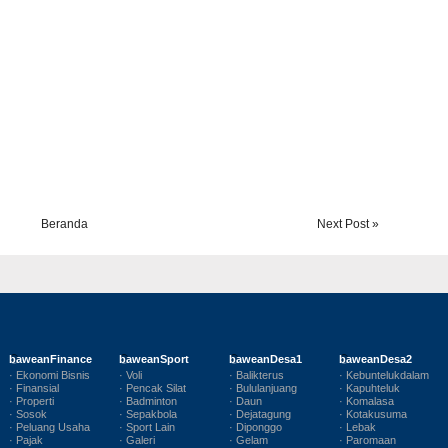
Beranda
Next Post »
baweanFinance
baweanSport
baweanDesa1
baweanDesa2
· Ekonomi Bisnis
· Voli
· Balikterus
· Kebuntelukdalam
· Finansial
· Pencak Silat
· Bululanjuang
· Kapuhteluk
· Properti
· Badminton
· Daun
· Komalasa
· Sosok
· Sepakbola
· Dejatagung
· Kotakusuma
· Peluang Usaha
· Sport Lain
· Diponggo
· Lebak
· Pajak
· Galeri
· Gelam
· Paromaan