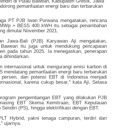
endiri di Pulau Bawean, Kabupaten Gresik, Jawa
ndorong pemanfaatan energi baru dan terbarukan
aga PT PJB Iwan Purwana mengatakan, rencana
2 MWp + BESS 400 kWH itu sebagai penambahan
ng dimulai November 2021.
n Jawa-Bali (PJB) Karyawan Aji mengatakan,
Bawean itu juga untuk mendukung pencapaian
rsen pada tahun 2025. Ia menegaskan, penerapan
a dihindarkan.
an internasional untuk mengurangi emisi karbon di
025 mendatang pemanfaatan energi baru terbarukan
 persen, dan potensi EBT di Indonesia menjadi
ernasional, karena cukup besar," kata Aji, Selasa
program pengembangan EBT yang dilakukan PJB
-masing EBT Skema Kemitraan, EBT Kepulauan
Sendiri (PS), hingga elektrifikasi dengan EBT.
T Hybrid, yakni tenaga campuran, terdiri dari
," ujarnya.