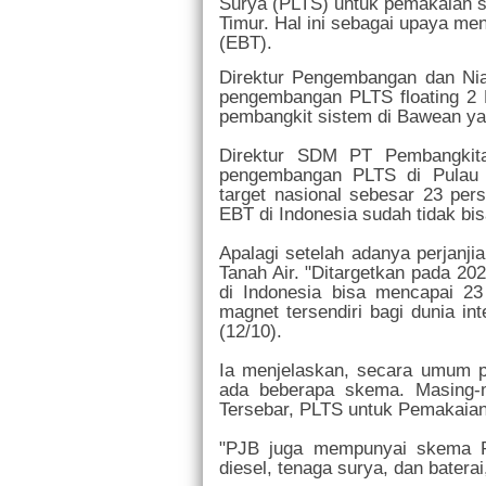
Surya (PLTS) untuk pemakaian s
Timur. Hal ini sebagai upaya me
(EBT).
Direktur Pengembangan dan Ni
pengembangan PLTS floating 
pembangkit sistem di Bawean ya
Direktur SDM PT Pembangkita
pengembangan PLTS di Pulau 
target nasional sebesar 23 pe
EBT di Indonesia sudah tidak bis
Apalagi setelah adanya perjanji
Tanah Air. "Ditargetkan pada 2
di Indonesia bisa mencapai 23
magnet tersendiri bagi dunia int
(12/10).
Ia menjelaskan, secara umum 
ada beberapa skema. Masing
Tersebar, PLTS untuk Pemakaian 
"PJB juga mempunyai skema PL
diesel, tenaga surya, dan baterai