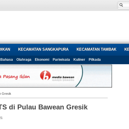
DIKAN
KECAMATAN SANGKAPURA
KECAMATAN TAMBAK
K
Bahasa
Olahraga
Ekonomi
Pariwisata
Kuliner
Pilkada
n Gresik
S di Pulau Bawean Gresik
21