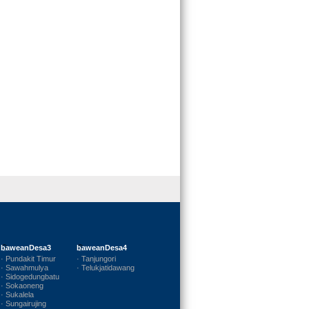
baweanDesa3
baweanDesa4
· Pundakit Timur
· Tanjungori
· Sawahmulya
· Telukjatidawang
· Sidogedungbatu
· Sokaoneng
· Sukalela
· Sungairujing