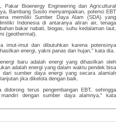
Pakar Bioenergy Engineering dan Agricultural
jaya, Bambang Susilo menyampaikan, potensi EBT
arena memiliki Sumber Daya Alam (SDA) yang
iliki Indonesia di antaranya aliran air, tenaga
bahan bakar nabati, biogas, suhu kedalaman laut,
mi (geothermal).
ra imut-imut dan dibutuhkan karena potensinya
asilkan energi, yakni panas dan hujan," kata dia.
nergi baru adalah energi yang dihasilkan oleh
arukan adalah energi yang dalam waktu pendek bisa
an dari sumber daya energi yang secara alamiah
anjutan jika dikelola dengan baik.
nya didorong terus pengembangan EBT, sehingga
 mandiri dengan sumber daya alamnya," kata